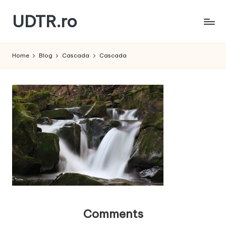
UDTR.ro
Skip
to
Unde
content
dorul
Home
Blog
Cascada
Cascada
te
rascoleste...
Comments