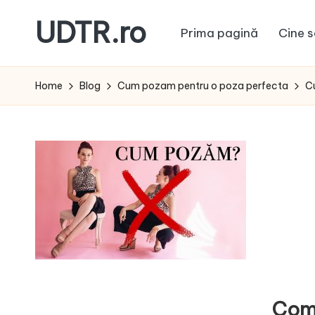
UDTR.ro
Prima pagină
Cine s
Skip
to
Unde
content
dorul
Home
Blog
Cum pozam pentru o poza perfecta
C
te
rascoleste...
Com