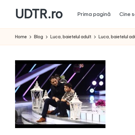
UDTR.ro
Prima pagină
Cine s
Skip
to
Unde
content
dorul
Home
Blog
Luca, baietelul adult
Luca, baietelul ad
te
rascoleste...