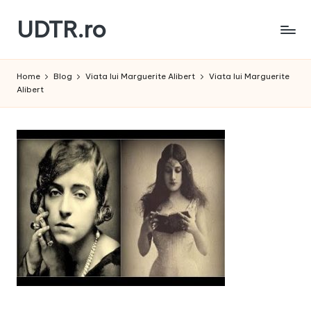
UDTR.ro
Skip
to
Unde
content
dorul
Home
Blog
Viata lui Marguerite Alibert
Viata lui Marguerite
te
Alibert
rascoleste...