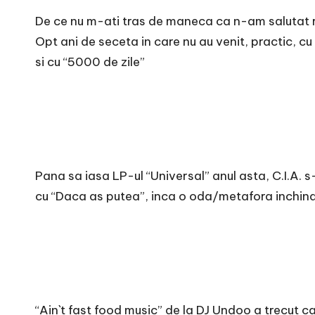
De ce nu m-ati tras de maneca ca n-am salutat re
Opt ani de seceta in care nu au venit, practic, c
si cu “5000 de zile”
Pana sa iasa LP-ul “Universal” anul asta, C.I.A. 
cu “Daca as putea”, inca o oda/metafora inchina
“Ain`t fast food music” de la DJ Undoo a trecut c