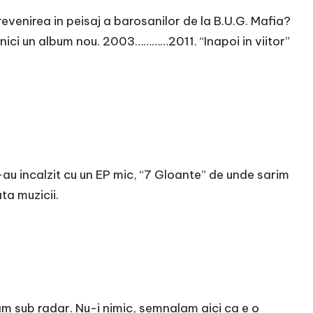
venirea in peisaj a barosanilor de la B.U.G. Mafia?
u nici un album nou. 2003…………2011. “Inapoi in viitor”
s-au incalzit cu un EP mic, “7 Gloante” de unde sarim
ta muzicii.
am sub radar. Nu-i nimic, semnalam aici ca e o