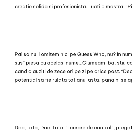
creatie solida si profesionista. Luati o mostra, “P
Pai sa nu il omitem nici pe Guess Who, nu? In nu
sus” piesa cu acelasi nume…Glumeam, ba, stiu ca
cand o auziti de zece ori pe zi pe orice post. “De
potential sa fie rulata tot anul asta, pana ni se a
Doc, tata, Doc, tata! “Lucrare de control”, prega