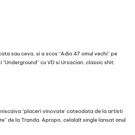
ecata sau ceva, si a scos “Adio 47 omul vechi” pe
ti “Underground” cu VD si Ursacian, classic shit:
 niscaiva “placeri vinovate’ cateodata de la artisti
e” de la Tranda. Apropo, celalalt single lansat anul