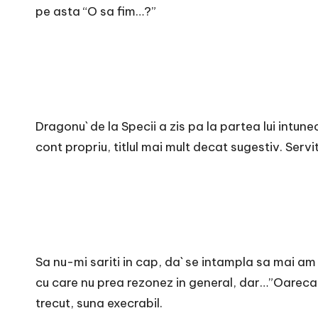
pe asta “O sa fim…?”
Dragonu` de la Specii a zis pa la partea lui intun
cont propriu, titlul mai mult decat sugestiv. Servi
Sa nu-mi sariti in cap, da` se intampla sa mai am
cu care nu prea rezonez in general, dar…”Oarecar
trecut, suna execrabil.