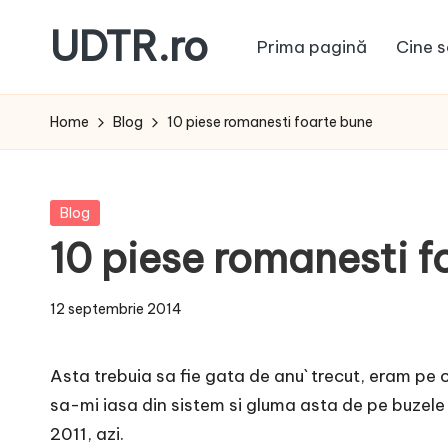
UDTR.ro
Prima pagină
Cine s
Skip
to
Unde
content
dorul
Home
Blog
10 piese romanesti foarte bune
te
rascoleste...
Posted
Blog
in
10 piese romanesti f
12 septembrie 2014
Asta trebuia sa fie gata de anu` trecut, eram pe c
sa-mi iasa din sistem si gluma asta de pe buzele 
2011, azi.