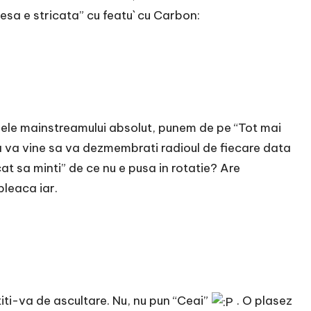
iesa e stricata” cu featu` cu Carbon:
mele mainstreamului absolut, punem de pe “Tot mai
 va vine sa va dezmembrati radioul de fiecare data
cat sa minti” de ce nu e pusa in rotatie? Are
pleaca iar.
titi-va de ascultare. Nu, nu pun “Ceai”
. O plasez