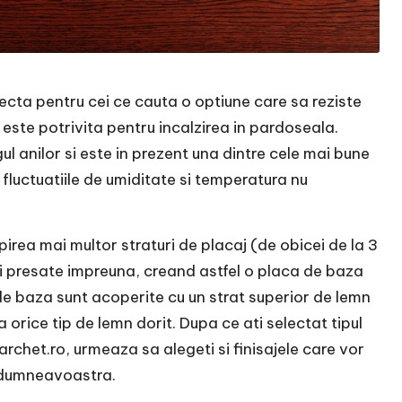
fecta pentru cei ce cauta o optiune care sa reziste
e este potrivita pentru incalzirea in pardoseala.
l anilor si este in prezent una dintre cele mai bune
e fluctuatiile de umiditate si temperatura nu
ipirea mai multor straturi de placaj (de obicei de la 3
e si presate impreuna, creand astfel o placa de baza
 de baza sunt acoperite cu un strat superior de lemn
orice tip de lemn dorit. Dupa ce ati selectat tipul
chet.ro, urmeaza sa alegeti si finisajele care vor
i dumneavoastra.