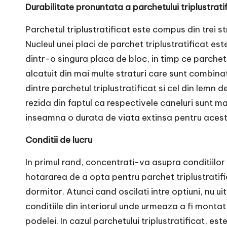
Durabilitate pronuntata a parchetului triplustrati
Parchetul triplustratificat este compus din trei st
Nucleul unei placi de parchet triplustratificat este
dintr-o singura placa de bloc, in timp ce parchetu
alcatuit din mai multe straturi care sunt combinate
dintre parchetul triplustratificat si cel din lemn d
rezida din faptul ca respectivele caneluri sunt ma
inseamna o durata de viata extinsa pentru acest
Conditii de lucru
In primul rand, concentrati-va asupra conditiilor
hotararea de a opta pentru
parchet triplustratif
dormitor. Atunci cand oscilati intre optiuni, nu uit
conditiile din interiorul unde urmeaza a fi montat
podelei. In cazul parchetului triplustratificat, es