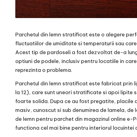
Parchetul din lemn stratificat este o alegere per
fluctuatiilor de umiditate si temperaturii sau car
Acest tip de pardoseli a fost dezvoltat de-a lungu
optiuni de podele, inclusiv pentru locatiile in car
reprezinta o problema.
Parchetul din lemn stratificat este fabricat prin l
la 12), care sunt uneori stratificate si apoi lipit
foarte solida. Dupa ce au fost pregatite, placile
masiv, cunoscut si sub denumirea de lamela, de la 
de lemn pentru parchet din magazinul online e-Par
functiona cel mai bine pentru interiorul locuinte