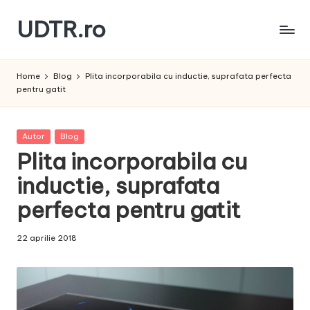
UDTR.ro
Skip
to
Unde
content
dorul
Home
Blog
Plita incorporabila cu inductie, suprafata perfecta
te
pentru gatit
rascoleste...
Posted
Autor
Blog
in
Plita incorporabila cu
inductie, suprafata
perfecta pentru gatit
22 aprilie 2018