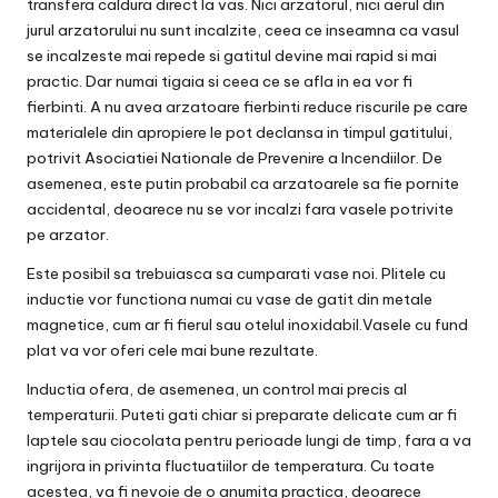
transfera caldura direct la vas. Nici arzatorul, nici aerul din
jurul arzatorului nu sunt incalzite, ceea ce inseamna ca vasul
se incalzeste mai repede si gatitul devine mai rapid si mai
practic. Dar numai tigaia si ceea ce se afla in ea vor fi
fierbinti. A nu avea arzatoare fierbinti reduce riscurile pe care
materialele din apropiere le pot declansa in timpul gatitului,
potrivit Asociatiei Nationale de Prevenire a Incendiilor. De
asemenea, este putin probabil ca arzatoarele sa fie pornite
accidental, deoarece nu se vor incalzi fara vasele potrivite
pe arzator.
Este posibil sa trebuiasca sa cumparati vase noi. Plitele cu
inductie vor functiona numai cu vase de gatit din metale
magnetice, cum ar fi fierul sau otelul inoxidabil.Vasele cu fund
plat va vor oferi cele mai bune rezultate.
Inductia ofera, de asemenea, un control mai precis al
temperaturii. Puteti gati chiar si preparate delicate cum ar fi
laptele sau ciocolata pentru perioade lungi de timp, fara a va
ingrijora in privinta fluctuatiilor de temperatura. Cu toate
acestea, va fi nevoie de o anumita practica, deoarece