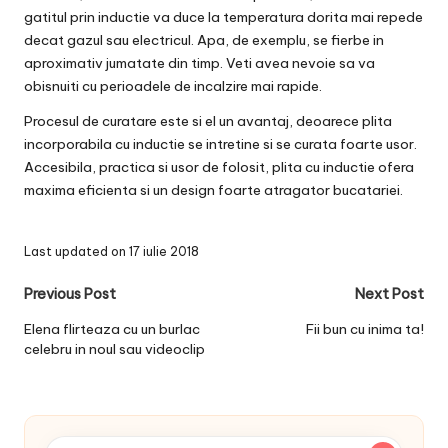
gatitul prin inductie va duce la temperatura dorita mai repede
decat gazul sau electricul. Apa, de exemplu, se fierbe in
aproximativ jumatate din timp. Veti avea nevoie sa va
obisnuiti cu perioadele de incalzire mai rapide.
Procesul de curatare este si el un avantaj, deoarece
plita
incorporabila cu inductie se intretine si se curata foarte usor
.
Accesibila, practica si usor de folosit, plita cu inductie ofera
maxima eficienta si un design foarte atragator bucatariei.
Last updated on 17 iulie 2018
Post
Previous Post
Next Post
navigation
Elena flirteaza cu un burlac
Fii bun cu inima ta!
celebru in noul sau videoclip