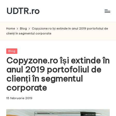
UDTR.ro
Skip
to
Unde
content
dorul
Home
Blog
Copyzone.ro își extinde în anul 2019 portofoliul de
te
clienți în segmentul corporate
rascoleste...
Posted
Blog
in
Copyzone.ro își extinde în
anul 2019 portofoliul de
clienți în segmentul
corporate
15 februarie 2019