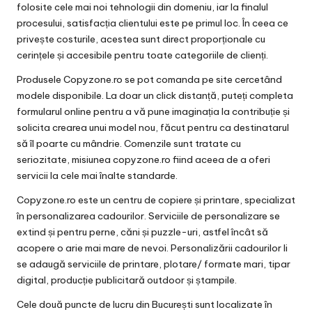
folosite cele mai noi tehnologii din domeniu, iar la finalul
procesului, satisfacția clientului este pe primul loc. În ceea ce
privește costurile, acestea sunt direct proporționale cu
cerințele și accesibile pentru toate categoriile de clienți.
Produsele Copyzone.ro se pot comanda pe site cercetând
modele disponibile. La doar un click distanță, puteți completa
formularul online pentru a vă pune imaginația la contribuție și
solicita crearea unui model nou, făcut pentru ca destinatarul
să îl poarte cu mândrie. Comenzile sunt tratate cu
seriozitate, misiunea copyzone.ro fiind aceea de a oferi
servicii la cele mai înalte standarde.
Copyzone.ro este un centru de copiere și printare, specializat
în personalizarea cadourilor. Serviciile de personalizare se
extind și pentru perne, căni și puzzle-uri, astfel încât să
acopere o arie mai mare de nevoi. Personalizării cadourilor li
se adaugă serviciile de printare, plotare/ formate mari, tipar
digital, producție publicitară outdoor și ștampile.
Cele două puncte de lucru din București sunt localizate în