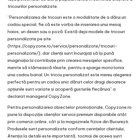
tricourilor personalizate.
”Personalizarea de tricouri este o modalitate de a dărui un
cadou special, fie că este vorba de inserarea unui mesaj
haios, un desen sau o poză. Există deja modele de tricouri
personalizate pe site
(https://copyzone.ro/servicii/personalizate/tricouri-
personalizate/), dar clienții sunt încurajați să își pună
imaginația la contribuție prin crearea mesajelor specifice,
menite să stârnească râsete, pentru a sparge monotonia
unui cadou banal. Un tricou personalizat este mereu alegerea
perfectă pentru un cadou unic dăruit celor dragi deoarece
opțiunile sunt variate și acoperă gusturile fiecăruia” a
declarat managerul CopyZone.
Pentru personalizarea obiectelor promoționale, Copyzone.ro
pune la dispoziție clienților servicii premium disponibile atât
prin comenzi online, cât și la magazinele fizice din București.
Produsele sunt personalizate conform cerințelor clientului,
Atenția la detalii este importantă, tocmai de aceea sunt