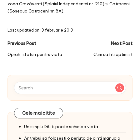
zona Grozăvești (Splaiul Independenței nr. 210) și Cotroceni
(Șoseaua Cotroceni nr. 8A).
Last updated on 19 februarie 2019
Post
Previous Post
Next Post
navigation
Oprah, sfaturi pentru viata
Cum sa fiti optimist
Cele mai citite
Un simplu DA iti poate schimba viata
Ar trebui sa folosesti o periuta de dinti manuala