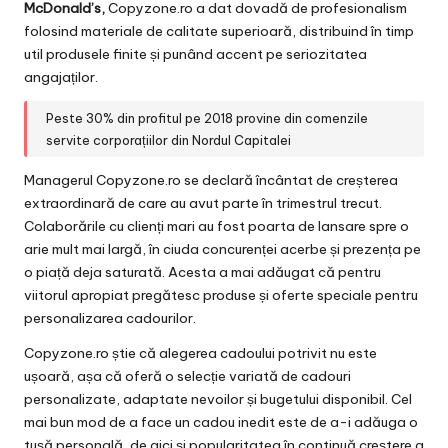
McDonald’s,
Copyzone.ro a dat dovadă de profesionalism
folosind materiale de calitate superioară, distribuind în timp
util produsele finite și punând accent pe seriozitatea
angajaților.
Peste 30% din profitul pe 2018 provine din comenzile
servite corporațiilor din Nordul Capitalei
Managerul Copyzone.ro se declară încântat de creșterea
extraordinară de care au avut parte în trimestrul trecut.
Colaborările cu clienți mari au fost poarta de lansare spre o
arie mult mai largă, în ciuda concurenței acerbe și prezența pe
o piață deja saturată. Acesta a mai adăugat că pentru
viitorul apropiat pregătesc produse și oferte speciale pentru
personalizarea cadourilor.
Copyzone.ro știe că alegerea cadoului potrivit nu este
ușoară, așa că oferă o
selecție variată de cadouri
personalizate
, adaptate nevoilor și bugetului disponibil. Cel
mai bun mod de a face un cadou inedit este de a-i adăuga o
tușă personală, de aici și popularitatea în continuă creștere a