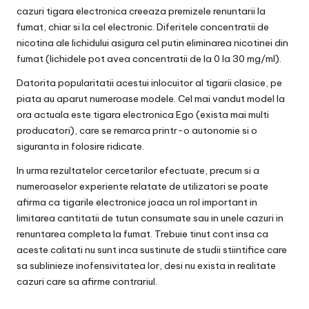
cazuri tigara electronica creeaza premizele renuntarii la
fumat, chiar si la cel electronic. Diferitele concentratii de
nicotina ale lichidului asigura cel putin eliminarea nicotinei din
fumat (lichidele pot avea concentratii de la 0 la 30 mg/ml).
Datorita popularitatii acestui inlocuitor al tigarii clasice, pe
piata au aparut numeroase modele. Cel mai vandut model la
ora actuala este tigara electronica Ego (exista mai multi
producatori), care se remarca printr-o autonomie si o
siguranta in folosire ridicate.
In urma rezultatelor cercetarilor efectuate, precum si a
numeroaselor experiente relatate de utilizatori se poate
afirma ca tigarile electronice joaca un rol important in
limitarea cantitatii de tutun consumate sau in unele cazuri in
renuntarea completa la fumat. Trebuie tinut cont insa ca
aceste calitati nu sunt inca sustinute de studii stiintifice care
sa sublinieze inofensivitatea lor, desi nu exista in realitate
cazuri care sa afirme contrariul.