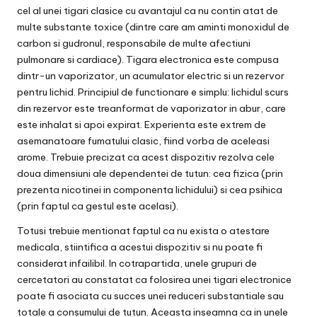
cel al unei tigari clasice cu avantajul ca nu contin atat de
multe substante toxice (dintre care am aminti monoxidul de
carbon si gudronul, responsabile de multe afectiuni
pulmonare si cardiace). Tigara electronica este compusa
dintr-un vaporizator, un acumulator electric si un rezervor
pentru lichid. Principiul de functionare e simplu: lichidul scurs
din rezervor este treanformat de vaporizator in abur, care
este inhalat si apoi expirat. Experienta este extrem de
asemanatoare fumatului clasic, fiind vorba de aceleasi
arome. Trebuie precizat ca acest dispozitiv rezolva cele
doua dimensiuni ale dependentei de tutun: cea fizica (prin
prezenta nicotinei in componenta lichidului) si cea psihica
(prin faptul ca gestul este acelasi).
Totusi trebuie mentionat faptul ca nu exista o atestare
medicala, stiintifica a acestui dispozitiv si nu poate fi
considerat infailibil. In cotrapartida, unele grupuri de
cercetatori au constatat ca folosirea unei tigari electronice
poate fi asociata cu succes unei reduceri substantiale sau
totale a consumului de tutun. Aceasta inseamna ca in unele