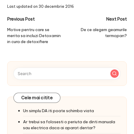
Last updated on 30 decembrie 2016
Post
Previous Post
Next Post
navigation
Motive pentru care se
De ce alegem geamurile
merita sa incluzi Detoxamin
termopan?
in cura de detoxifiere
Cele mai citite
Un simplu DA iti poate schimba viata
Ar trebui sa folosesti o periuta de dinti manuala
sau electrica daca ai aparat dentar?