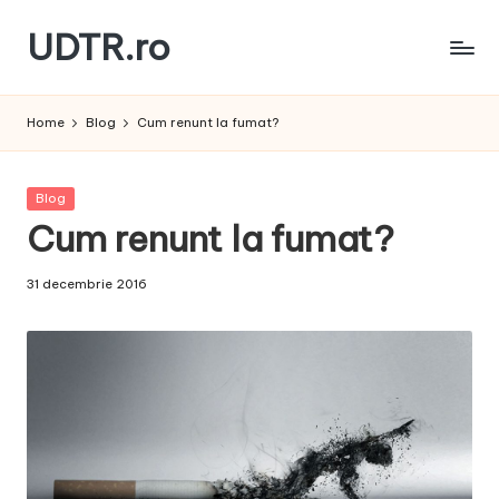
UDTR.ro
Skip
to
Unde
content
dorul
Home
Blog
Cum renunt la fumat?
te
rascoleste...
Posted
Blog
in
Cum renunt la fumat?
31 decembrie 2016