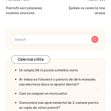
Post
navigation
Pantofii sunt placerea
Epilare cu ceara la tine
noastra vinovata
acasa
Cele mai citite
Un simplu DA iti poate schimba viata
Ar trebui sa folosesti o periuta de dinti manuala
sau electrica daca ai aparat dentar?
Cum sa cumperi un motocultor
Garsoniera sau apartamentul de 2 camere pentru
un cuplu de viitori parinti?