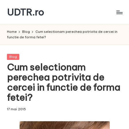
UDTR.ro
Skip
to
Unde
content
dorul
Home
Blog
Cum selectionam perechea potrivita de cercei in
te
functie de forma fetei?
rascoleste...
Posted
Blog
in
Cum selectionam
perechea potrivita de
cercei in functie de forma
fetei?
17 mai 2015