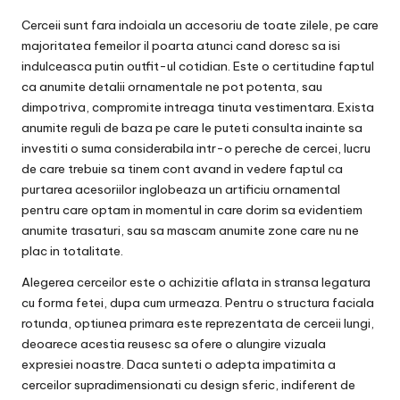
Cerceii sunt fara indoiala un accesoriu de toate zilele, pe care
majoritatea femeilor il poarta atunci cand doresc sa isi
indulceasca putin outfit-ul cotidian. Este o certitudine faptul
ca anumite detalii ornamentale ne pot potenta, sau
dimpotriva, compromite intreaga tinuta vestimentara. Exista
anumite reguli de baza pe care le puteti consulta inainte sa
investiti o suma considerabila intr-o pereche de cercei, lucru
de care trebuie sa tinem cont avand in vedere faptul ca
purtarea acesoriilor inglobeaza un artificiu ornamental
pentru care optam in momentul in care dorim sa evidentiem
anumite trasaturi, sau sa mascam anumite zone care nu ne
plac in totalitate.
Alegerea cerceilor este o achizitie aflata in stransa legatura
cu forma fetei, dupa cum urmeaza. Pentru o structura faciala
rotunda, optiunea primara este reprezentata de cerceii lungi,
deoarece acestia reusesc sa ofere o alungire vizuala
expresiei noastre. Daca sunteti o adepta impatimita a
cerceilor supradimensionati cu design sferic, indiferent de