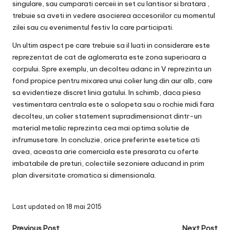
singulare, sau cumparati cerceii in set cu lantisor si bratara ,
trebuie sa aveti in vedere asocierea accesoriilor cu momentul
zilei sau cu evenimentul festiv la care participati.
Un ultim aspect pe care trebuie sa il luati in considerare este
reprezentat de cat de aglomerata este zona superioara a
corpului. Spre exemplu, un decolteu adanc in V reprezinta un
fond propice pentru mixarea unui colier lung din aur alb, care
sa evidentieze discret linia gatului. In schimb, daca piesa
vestimentara centrala este o salopeta sau o rochie midi fara
decolteu, un colier statement supradimensionat dintr-un
material metalic reprezinta cea mai optima solutie de
infrumusetare. In concluzie, orice preferinte esetetice ati
avea, aceasta arie comerciala este presarata cu oferte
imbatabile de preturi, colectiile sezoniere aducand in prim
plan diversitate cromatica si dimensionala.
Last updated on 18 mai 2015
Previous Post
Next Post