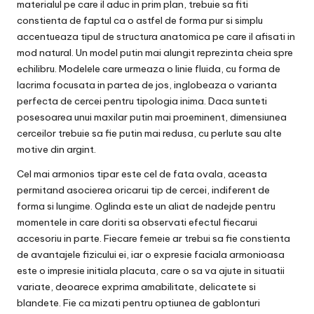
materialul pe care il aduc in prim plan, trebuie sa fiti
constienta de faptul ca o astfel de forma pur si simplu
accentueaza tipul de structura anatomica pe care il afisati in
mod natural. Un model putin mai alungit reprezinta cheia spre
echilibru. Modelele care urmeaza o linie fluida, cu forma de
lacrima focusata in partea de jos, inglobeaza o varianta
perfecta de cercei pentru tipologia inima. Daca sunteti
posesoarea unui maxilar putin mai proeminent, dimensiunea
cerceilor trebuie sa fie putin mai redusa, cu perlute sau alte
motive din argint.
Cel mai armonios tipar este cel de fata ovala, aceasta
permitand asocierea oricarui tip de cercei, indiferent de
forma si lungime. Oglinda este un aliat de nadejde pentru
momentele in care doriti sa observati efectul fiecarui
accesoriu in parte. Fiecare femeie ar trebui sa fie constienta
de avantajele fizicului ei, iar o expresie faciala armonioasa
este o impresie initiala placuta, care o sa va ajute in situatii
variate, deoarece exprima amabilitate, delicatete si
blandete. Fie ca mizati pentru optiunea de
gablonturi