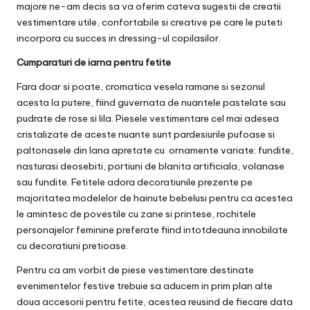
majore ne-am decis sa va oferim cateva sugestii de creatii
vestimentare utile, confortabile si creative pe care le puteti
incorpora cu succes in dressing-ul copilasilor.
Cumparaturi de iarna pentru fetite
Fara doar si poate, cromatica vesela ramane si sezonul
acesta la putere, fiind guvernata de nuantele pastelate sau
pudrate de rose si lila. Piesele vestimentare cel mai adesea
cristalizate de aceste nuante sunt pardesiurile pufoase si
paltonasele din lana apretate cu ornamente variate: fundite,
nasturasi deosebiti, portiuni de blanita artificiala, volanase
sau fundite. Fetitele adora decoratiunile prezente pe
majoritatea modelelor de
hainute bebelusi
pentru ca acestea
le amintesc de povestile cu zane si printese, rochitele
personajelor feminine preferate fiind intotdeauna innobilate
cu decoratiuni pretioase.
Pentru ca am vorbit de piese vestimentare destinate
evenimentelor festive trebuie sa aducem in prim plan alte
doua accesorii pentru fetite, acestea reusind de fiecare data