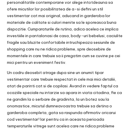
personalitatile contemporane vor alege intotdeauna sa
ofere micutilor lor posibilitatea de a-si defini un stil
vestimentar cat mai original, aducand in garderoba lor
materiale de calitate si culori menite sa le sporeasca buna
dispozitie. Cumparaturile de rutina, adica acelea ce implica
investiiile in pantalonasi de casa,
body-uri bebelusi
, caciulite
fragile sau bluzite confortabile intruchipeaza sesiunile de
shopping care nu ne ridica probleme, spre deosebire de
momentele in care trebuie sa ii pregatim cum se cuvine pe cei
mici pentru un eveniment festiv.
Un cadru deosebit atrage dupa sine un anumit tipar
vestimentar care trebuie respectat in cele mai mici detaliii,
atat de parinti cat si de copilasi. Avand in vedere faptul ca
ocaziile speciale nu intarzie sa apara in viata citadina, fie ca
ne gandim la o serbare de gradinita, la un botez sau la
onomastice, micutul dumneavoastra trebuie sa detina o
garderoba completa, gata sa raspunda afirmativ oricarui
cod vestimentar! Iar pentru ca in aceasta perioada
temperaturile vitrege sunt acelea care ne ridica probleme