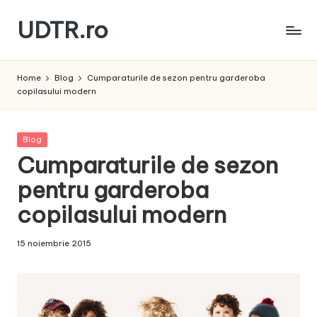
UDTR.ro
Skip
to
Unde
content
dorul
Home
Blog
Cumparaturile de sezon pentru garderoba
te
copilasului modern
rascoleste...
Posted
Blog
in
Cumparaturile de sezon
pentru garderoba
copilasului modern
15 noiembrie 2015