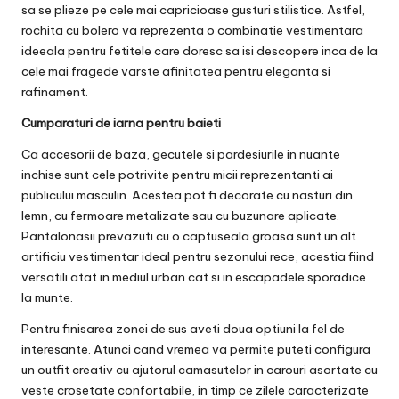
sa se plieze pe cele mai capricioase gusturi stilistice. Astfel,
rochita cu bolero va reprezenta o combinatie vestimentara
ideeala pentru fetitele care doresc sa isi descopere inca de la
cele mai fragede varste afinitatea pentru eleganta si
rafinament.
Cumparaturi de iarna pentru baieti
Ca accesorii de baza, gecutele si pardesiurile in nuante
inchise sunt cele potrivite pentru micii reprezentanti ai
publicului masculin. Acestea pot fi decorate cu nasturi din
lemn, cu fermoare metalizate sau cu buzunare aplicate.
Pantalonasii prevazuti cu o captuseala groasa sunt un alt
artificiu vestimentar ideal pentru sezonului rece, acestia fiind
versatili atat in mediul urban cat si in escapadele sporadice
la munte.
Pentru finisarea zonei de sus aveti doua optiuni la fel de
interesante. Atunci cand vremea va permite puteti configura
un outfit creativ cu ajutorul camasutelor in carouri asortate cu
veste crosetate confortabile, in timp ce zilele caracterizate