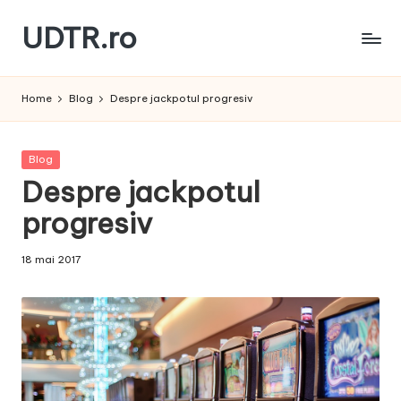
UDTR.ro
Skip
to
Unde
content
dorul
Home
Blog
Despre jackpotul progresiv
te
rascoleste...
Posted
Blog
in
Despre jackpotul
progresiv
18 mai 2017