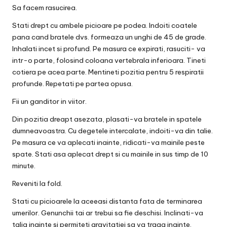
Sa facem rasucirea.
Stati drept cu ambele picioare pe podea. Indoiti coatele
pana cand bratele dvs. formeaza un unghi de 45 de grade.
Inhalati incet si profund. Pe masura ce expirati, rasuciti- va
intr-o parte, folosind coloana vertebrala inferioara. Tineti
cotiera pe acea parte. Mentineti pozitia pentru 5 respiratii
profunde. Repetati pe partea opusa.
Fii un ganditor in viitor.
Din pozitia dreapt asezata, plasati-va bratele in spatele
dumneavoastra. Cu degetele intercalate, indoiti-va din talie.
Pe masura ce va aplecati inainte, ridicati-va mainile peste
spate. Stati asa aplecat drept si cu mainile in sus timp de 10
minute.
Reveniti la fold.
Stati cu picioarele la aceeasi distanta fata de terminarea
umerilor. Genunchii tai ar trebui sa fie deschisi. Inclinati-va
talia inainte si permiteti gravitatiei sa va traga inainte.