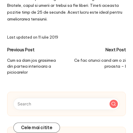
Bratele, capul si umerii ar trebui sa fie liberi. Tineti aceasta
pozitie timp de 25 de secunde. Acest lucru este ideal pentru
ameliorarea tensiunii.
Last updated on 11 iulie 2019
Post
Previous Post
Next Post
navigation
Cum sa dam jos grasimea
Ce fac atunci cand am o zi
din partea interioara a
proasta – I
picioarelor
Cele mai citite