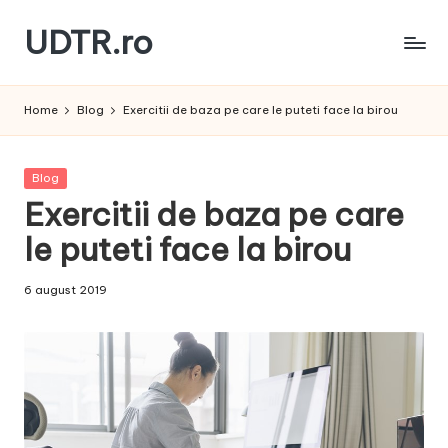
UDTR.ro
Skip
to
Unde
content
dorul
Home
Blog
Exercitii de baza pe care le puteti face la birou
te
rascoleste...
Posted
Blog
in
Exercitii de baza pe care
le puteti face la birou
6 august 2019