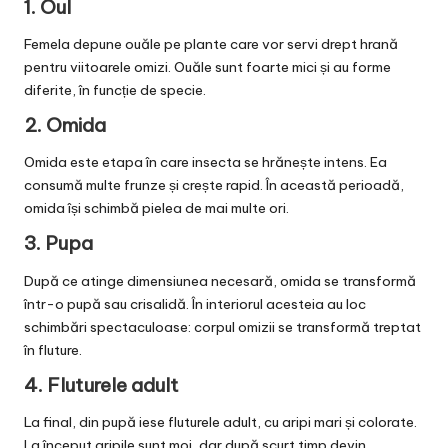
1. Oul
Femela depune ouăle pe plante care vor servi drept hrană
pentru viitoarele omizi. Ouăle sunt foarte mici și au forme
diferite, în funcție de specie.
2. Omida
Omida este etapa în care insecta se hrănește intens. Ea
consumă multe frunze și crește rapid. În această perioadă,
omida își schimbă pielea de mai multe ori.
3. Pupa
După ce atinge dimensiunea necesară, omida se transformă
într-o pupă sau crisalidă. În interiorul acesteia au loc
schimbări spectaculoase: corpul omizii se transformă treptat
în fluture.
4. Fluturele adult
La final, din pupă iese fluturele adult, cu aripi mari și colorate.
La început aripile sunt moi, dar după scurt timp devin