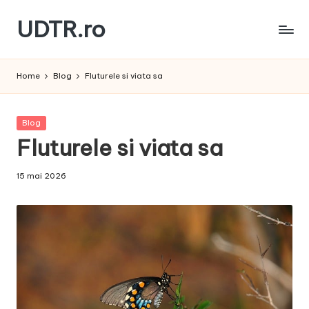
UDTR.ro
Skip
to
Unde
content
dorul
Home
Blog
Fluturele si viata sa
te
rascoleste...
Posted
Blog
in
Fluturele si viata sa
15 mai 2026