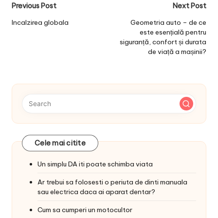
Post
Previous Post
Next Post
navigation
Incalzirea globala
Geometria auto – de ce
este esențială pentru
siguranță, confort și durata
de viață a mașinii?
Cele mai citite
Un simplu DA iti poate schimba viata
Ar trebui sa folosesti o periuta de dinti manuala
sau electrica daca ai aparat dentar?
Cum sa cumperi un motocultor