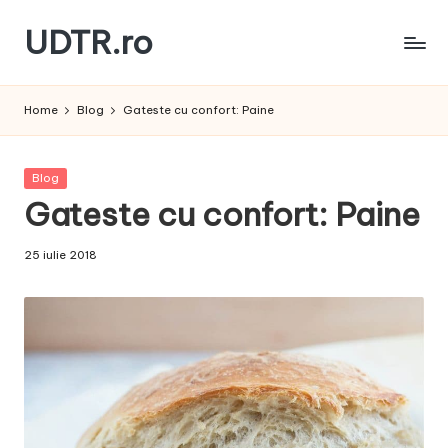
UDTR.ro
Skip
to
Unde
content
dorul
Home
Blog
Gateste cu confort: Paine
te
rascoleste...
Posted
Blog
in
Gateste cu confort: Paine
25 iulie 2018