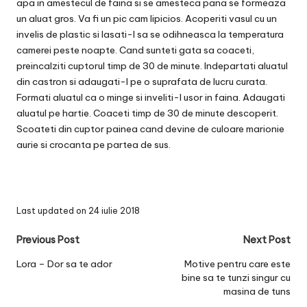
apa in amestecul de faina si se amesteca pana se formeaza
un aluat gros. Va fi un pic cam lipicios. Acoperiti vasul cu un
invelis de plastic si lasati-l sa se odihneasca la temperatura
camerei peste noapte. Cand sunteti gata sa coaceti,
preincalziti cuptorul timp de 30 de minute. Indepartati aluatul
din castron si adaugati-l pe o suprafata de lucru curata.
Formati aluatul ca o minge si inveliti-l usor in faina. Adaugati
aluatul pe hartie. Coaceti timp de 30 de minute descoperit.
Scoateti din cuptor painea cand devine de culoare marionie
aurie si crocanta pe partea de sus.
Last updated on 24 iulie 2018
Post
Previous Post
Next Post
navigation
Lora – Dor sa te ador
Motive pentru care este
bine sa te tunzi singur cu
masina de tuns