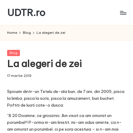
UDTR.ro
Skip
to
Unde
content
dorul
Home
Blog
La alegeri de zei
te
rascoleste...
Posted
Blog
in
La alegeri de zei
17 martie 2013
Spicuim dintr-un Tetelu de-ala bun, de 7 ani, din 2005, pisca
la limba, pisca la scris, pisca la amuzament, bun buchet.
Poftiti de luati cate-o dusca:
“8:20 Doamne, ce groaznic: Am visat ca am omorat un
porumbel!! P-orma m-am linistit, mi-am adus aminte, ca n-
am omorat un porumbel, ci pe sora acestuia – si n-am mai