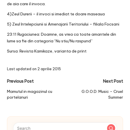
de aia care il invoca.
4)Zeul Durerii – il invoci si imediat te doare maseaua
5) Zeul Intelepciunii si Amenajarii Teritoriului – filiala Focsani
23:11 Rugaciunea: Doamne, as vrea ca toate amantele din
lume sa fie din categoria “Nu stiu/Nu raspund”
Sursa: Revista Kamikaze, varianta de print
Last updated on 2 aprilie 2015
Post
Previous Post
Next Post
navigation
Mamutul in magazinul cu
G.O.O.D. Music – Cruel
portelanuri
Summer