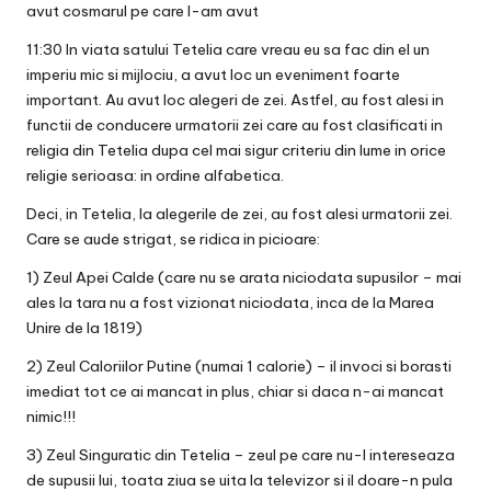
avut cosmarul pe care l-am avut
11:30 In viata satului Tetelia care vreau eu sa fac din el un
imperiu mic si mijlociu, a avut loc un eveniment foarte
important. Au avut loc alegeri de zei. Astfel, au fost alesi in
functii de conducere urmatorii zei care au fost clasificati in
religia din Tetelia dupa cel mai sigur criteriu din lume in orice
religie serioasa: in ordine alfabetica.
Deci, in Tetelia, la alegerile de zei, au fost alesi urmatorii zei.
Care se aude strigat, se ridica in picioare:
1) Zeul Apei Calde (care nu se arata niciodata supusilor – mai
ales la tara nu a fost vizionat niciodata, inca de la Marea
Unire de la 1819)
2) Zeul Caloriilor Putine (numai 1 calorie) – il invoci si borasti
imediat tot ce ai mancat in plus, chiar si daca n-ai mancat
nimic!!!
3) Zeul Singuratic din Tetelia – zeul pe care nu-l intereseaza
de supusii lui, toata ziua se uita la televizor si il doare-n pula