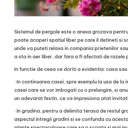
Sistemul de pergole este o anexa grozava pentru
poate acoperi spatiul liber pe care il detineti si
unde va puteti relaxa in compania prietenilor s
a sta in aer liber, dar fara a fi afectati de razele 
In functie de ceea ce doriti a evidentia: casa sa
· In continuarea casei, spre exemplu la usa de la in
casei care se vor imbogati cu o prelungire, si an
un adevarat festin, ce va impresiona atat invitati
· In gradina, pentru a delimita terasa de restul 
aspectul intregii gradini si se confunda cu aces
plante spectaculoase care sa o scoata si mai mul