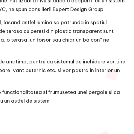
e inutilizabila? Nu si daca o acoperiti cu un sistem
VC, ne spun consilierii Expert Design Group.
, lasand astfel lumina sa patrunda in spatiul
de terasa cu pereti din plastic transparent sunt
a, o terasa, un foisor sau chiar un balcon” ne
 de anotimp, pentru ca sistemul de inchidere vor tine
are, vant puternic etc. si vor pastra in interior un
functionalitatea si frumusetea unei pergole si ca
u un astfel de sistem