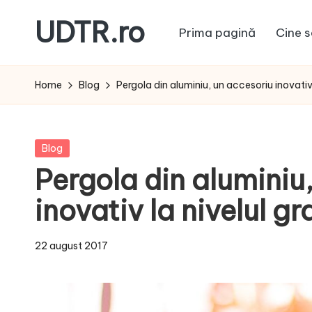
UDTR.ro
Prima pagină
Cine s
Skip
to
Unde
content
dorul
Home
Blog
Pergola din aluminiu, un accesoriu inovativ l
te
rascoleste...
Posted
Blog
in
Pergola din aluminiu
inovativ la nivelul gr
22 august 2017