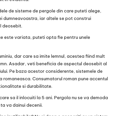
ele de sisteme de pergole din care puteti alege,
ei dumneavoastra, iar altele se pot construi
l deosebit.
 este variata, puteti opta fie pentru unele
miniu, dar care sa imite lemnul, acestea fiind mult
lemn. Asadar, veti beneficia de aspectul deosebit al
niului. Pe baza acestor considerente, sistemele de
iata romaneasca. Consumatorul roman pune accentul
nalitate si durabilitate.
are sa il inlocuiti la 5 ani. Pergola nu se va demoda
sta va dainui decenii.