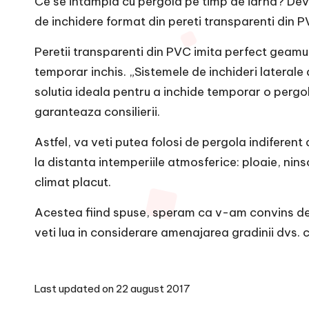
Ce se intampla cu pergola pe timp de iarna? Devin
de inchidere format din pereti transparenti din P
Peretii transparenti din PVC imita perfect geamul
temporar inchis. „Sistemele de inchideri laterale 
solutia ideala pentru a inchide temporar o pergol
garanteaza consilierii.
Astfel, va veti putea folosi de pergola indiferent
la distanta intemperiile atmosferice: ploaie, ninso
climat placut.
Acestea fiind spuse, speram ca v-am convins de 
veti lua in considerare amenajarea gradinii dvs. c
Last updated on 22 august 2017