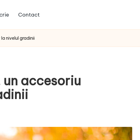
crie
Contact
a nivelul gradinii
, un accesoriu
adinii