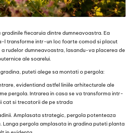
 gradinile fiecaruia dintre dumneavoastra. Ea
 sa-l transforme intr-un loc foarte comod si placut
au a rudelor dumneavoastra, lasandu-va placerea de
puternice ale soarelui.
u gradina, puteti alege sa montati o pergola:
trare, evidentiand astfel liniile arhitecturale ale
ume pergola. Intrarea in casa se va transforma intr-
i cat si trecatorii de pe strada
gradinii. Amplasata strategic, pergola potenteaza
ta. Langa pergola amplasata in gradina puteti planta
t in evidenta.