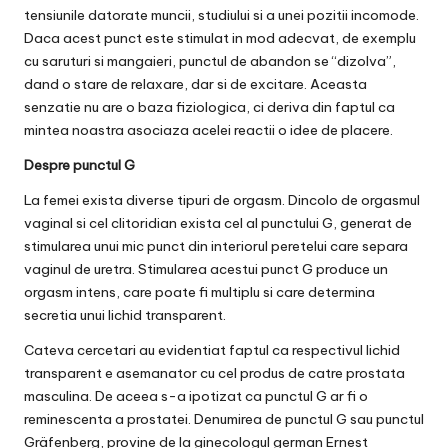
tensiunile datorate muncii, studiului si a unei pozitii incomode.
Daca acest punct este stimulat in mod adecvat, de exemplu
cu saruturi si mangaieri, punctul de abandon se “dizolva”,
dand o stare de relaxare, dar si de excitare. Aceasta
senzatie nu are o baza fiziologica, ci deriva din faptul ca
mintea noastra asociaza acelei reactii o idee de placere.
Despre punctul G
La femei exista diverse tipuri de orgasm. Dincolo de orgasmul
vaginal si cel clitoridian exista cel al punctului G, generat de
stimularea unui mic punct din interiorul peretelui care separa
vaginul de uretra. Stimularea acestui punct G produce un
orgasm intens, care poate fi multiplu si care determina
secretia unui lichid transparent.
Cateva cercetari au evidentiat faptul ca respectivul lichid
transparent e asemanator cu cel produs de catre prostata
masculina. De aceea s-a ipotizat ca punctul G ar fi o
reminescenta a prostatei. Denumirea de punctul G sau punctul
Gräfenberg, provine de la ginecologul german Ernest