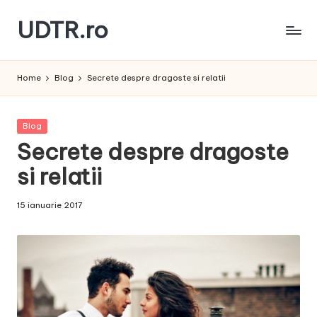
UDTR.ro
Skip
to
Unde
content
dorul
Home
Blog
Secrete despre dragoste si relatii
te
rascoleste...
Posted
Blog
in
Secrete despre dragoste
si relatii
15 ianuarie 2017