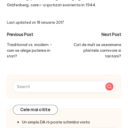
Gräfenberg, care i-a ipotizat existenta in 1944.
Last updated on 18 ianuarie 2017
Post
Previous Post
Next Post
navigation
Traditional vs. modern –
Cat de mult se aseamana
cum se alege puterea in
plantele carnivore si
stat?
tantarii?
Cele mai citite
Un simplu DA iti poate schimba viata