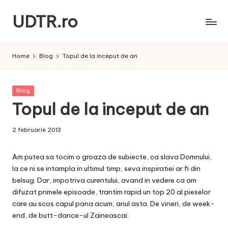
UDTR.ro
Skip
to
Unde
content
dorul
Home
Blog
Topul de la inceput de an
te
rascoleste...
Posted
Blog
in
Topul de la inceput de an
2 februarie 2013
Am putea sa tocim o groaza de subiecte, ca slava Domnului,
la ce ni se intampla in ultimul timp, seva inspiratiei ar fi din
belsug. Dar, impotriva curentului, avand in vedere ca am
difuzat primele episoade, trantim rapid un top 20 al pieselor
care au scos capul pana acum, anul asta. De vineri, de week-
end, de butt-dance-ul Zaineascai.