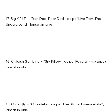
17. Big K.R.I.T. – “Rich Dad, Poor Dad”, de pe “Live From The
Underground”, lansat in iunie
16. Childish Gambino – “Silk Pillow”, de pe “Royalty”(mixtape)
lansat in iulie
15. Curren$y – “Chandelier” de pe “The Stoned Immaculate”,
lansat in iunie