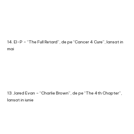
14. El-P – “The Full Retard”, de pe “Cancer 4 Cure”, lansat in
mai
13. Jared Evan – “Charlie Brown”, de pe “The 4th Chapter”,
lansat in iunie