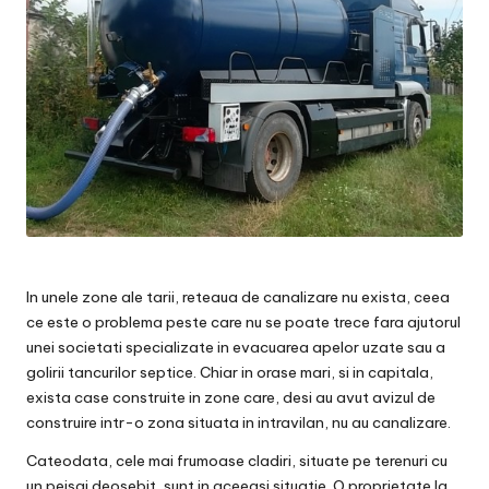
In unele zone ale tarii, reteaua de canalizare nu exista, ceea
ce este o problema peste care nu se poate trece fara ajutorul
unei societati specializate in evacuarea apelor uzate sau a
golirii tancurilor septice. Chiar in orase mari, si in capitala,
exista case construite in zone care, desi au avut avizul de
construire intr-o zona situata in intravilan, nu au canalizare.
Cateodata, cele mai frumoase cladiri, situate pe terenuri cu
un peisaj deosebit, sunt in aceeasi situatie. O proprietate la