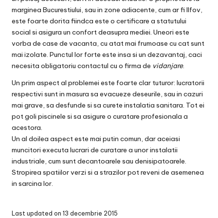
marginea Bucurestiului, sau in zone adiacente, cum ar fi Ilfov,
este foarte dorita fiindca este o certificare a statutului
social si asigura un confort deasupra mediei. Uneori este
vorba de case de vacanta, cu atat mai frumoase cu cat sunt
mai izolate. Punctul lor forte este insa si un dezavantaj, caci
necesita obligatoriu contactul cu o firma de
vidanjare
.
Un prim aspect al problemei este foarte clar tuturor: lucratorii
respectivi sunt in masura sa evacueze deseurile, sau in cazuri
mai grave, sa desfunde si sa curete instalatia sanitara. Tot ei
pot goli piscinele si sa asigure o curatare profesionala a
acestora.
Un al doilea aspect este mai putin comun, dar aceiasi
muncitori executa lucrari de curatare a unor instalatii
industriale, cum sunt decantoarele sau denisipatoarele.
Stropirea spatiilor verzi si a strazilor pot reveni de asemenea
in sarcina lor.
Last updated on 13 decembrie 2015