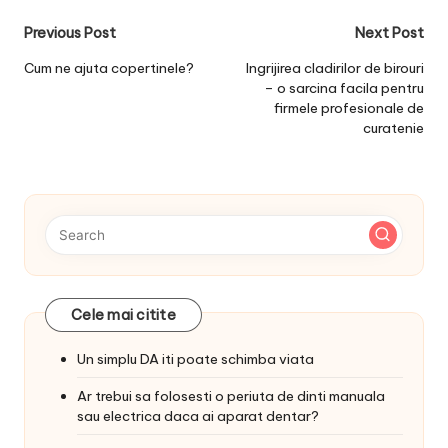
Post
Previous Post
Next Post
navigation
Cum ne ajuta copertinele?
Ingrijirea cladirilor de birouri
– o sarcina facila pentru
firmele profesionale de
curatenie
Cele mai citite
Un simplu DA iti poate schimba viata
Ar trebui sa folosesti o periuta de dinti manuala
sau electrica daca ai aparat dentar?