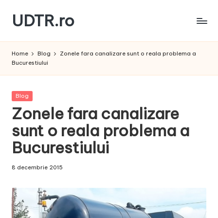
UDTR.ro
Skip
to
Unde
content
dorul
Home
Blog
Zonele fara canalizare sunt o reala problema a
te
Bucurestiului
rascoleste...
Posted
Blog
in
Zonele fara canalizare
sunt o reala problema a
Bucurestiului
8 decembrie 2015