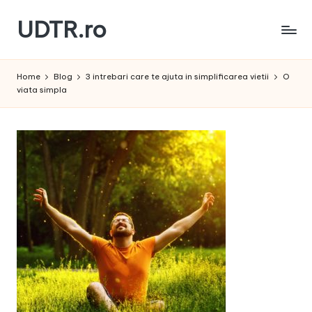
UDTR.ro
Skip
to
Unde
content
dorul
Home
Blog
3 intrebari care te ajuta in simplificarea vietii
O
te
viata simpla
rascoleste...