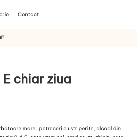
crie
Contact
ui?
? E chiar ziua
rbatoare mare…petreceri cu striperite, alcool din