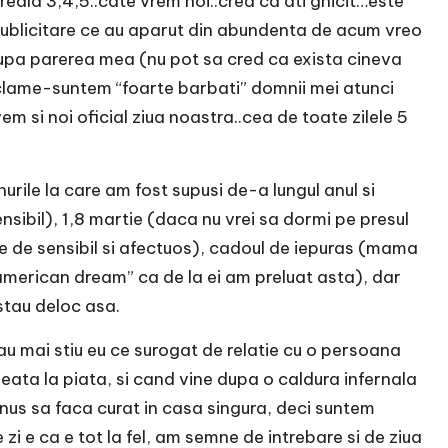
eala 3,4,5..cate vrem noi..cred ca ati ghicit…este
publicitare ce au aparut din abundenta de acum vreo
upa parerea mea (nu pot sa cred ca exista cineva
reclame-suntem “foarte barbati” domnii mei atunci
 si noi oficial ziua noastra..cea de toate zilele 5
urile la care am fost supusi de-a lungul anul si
nsibil), 1,8 martie (daca nu vrei sa dormi pe presul
ate de sensibil si afectuos), cadoul de iepuras (mama
 “american dream” ca de la ei am preluat asta), dar
 stau deloc asa.
sau mai stiu eu ce surogat de relatie cu o persoana
ta la piata, si cand vine dupa o caldura infernala
minus sa faca curat in casa singura, deci suntem
e zi e ca e tot la fel, am semne de intrebare si de ziua