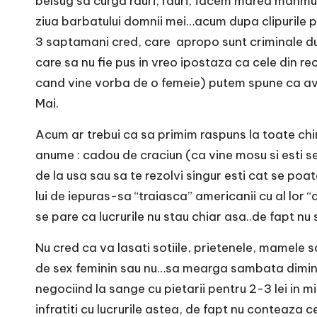
belsug sa curga rauri, rauri, facem marea mahmur
ziua barbatului domnii mei…acum dupa clipurile 
3 saptamani cred, care apropo sunt criminale d
care sa nu fie pus in vreo ipostaza ca cele din 
cand vine vorba de o femeie) putem spune ca avem
Mai.
Acum ar trebui ca sa primim raspuns la toate chin
anume : cadou de craciun (ca vine mosu si esti se
de la usa sau sa te rezolvi singur esti cat se po
lui de iepuras-sa “traiasca” americanii cu al lor
se pare ca lucrurile nu stau chiar asa..de fapt nu
Nu cred ca va lasati sotiile, prietenele, mamele 
de sex feminin sau nu…sa mearga sambata diminea
negociind la sange cu pietarii pentru 2-3 lei in 
infratiti cu lucrurile astea, de fapt nu conteaza c