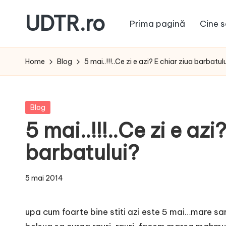
UDTR.ro
Prima pagină
Cine s
Skip
to
Unde
content
dorul
Home
Blog
5 mai..!!!..Ce zi e azi? E chiar ziua barbatul
te
rascoleste...
Posted
Blog
in
5 mai..!!!..Ce zi e azi
barbatului?
5 mai 2014
upa cum foarte bine stiti azi este 5 mai…mare sa