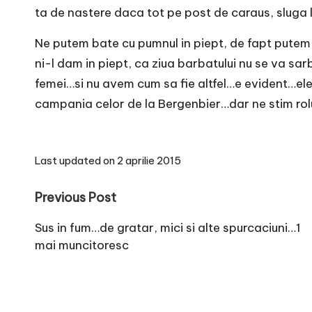
ta de nastere daca tot pe post de caraus, sluga l
Ne putem bate cu pumnul in piept, de fapt putem s
ni-l dam in piept, ca ziua barbatului nu se va sar
femei…si nu avem cum sa fie altfel…e evident…ele
campania celor de la Bergenbier…dar ne stim rolu
Last updated on 2 aprilie 2015
Post
Previous Post
navigation
Sus in fum…de gratar, mici si alte spurcaciuni…1
mai muncitoresc