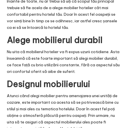
Înainte de toate, nu ar trebui să uiți că scopul tău principal
trebuie să fie acela de a
alege mobilier hotelier cât mai
confortabil
pentru hotelul tău. Doar în acest fel oaspeții se
vor simți bine în timp ce se odihnesc, iar astfel cresc șansele
ca ei să se întoarcă la hotelul tău.
Alege mobilierul durabil
Nu uita că mobilierul hotelier va fi expus uzurii cotidiene. Asta
înseamnă că este foarte important să alegi mobilier durabil,
ce face față cu brio utilizării constante, fără ca aspectul său
ori confortul oferit să aibe de suferit.
Designul mobilierului
Atunci când alegi mobilier pentru amenajarea unei unități de
cazare, este important ca acesta să se potrivească bine cu
stilul și mai ales cu tematica hotelului. Doar în acest fel poți
obține o atmosferă plăcută pentru oaspeți. Prin urmare, nu
uita să te asiguri că aspectul mobilierului ales poate fi