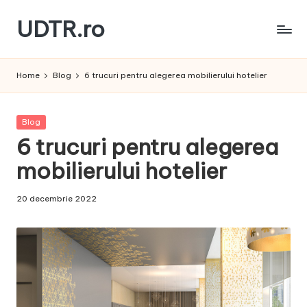
UDTR.ro
Skip
to
Unde
content
dorul
Home
Blog
6 trucuri pentru alegerea mobilierului hotelier
te
rascoleste...
Posted
Blog
in
6 trucuri pentru alegerea
mobilierului hotelier
20 decembrie 2022