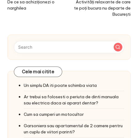
navigation
De ce sa achiziționezi o
Activități relaxante de care
narghilea
te poți bucura nu departe de
București
Cele mai citite
Un simplu DA iti poate schimba viata
Ar trebui sa folosesti o periuta de dinti manuala
sau electrica daca ai aparat dentar?
Cum sa cumperi un motocultor
Garsoniera sau apartamentul de 2 camere pentru
un cuplu de viitori parinti?