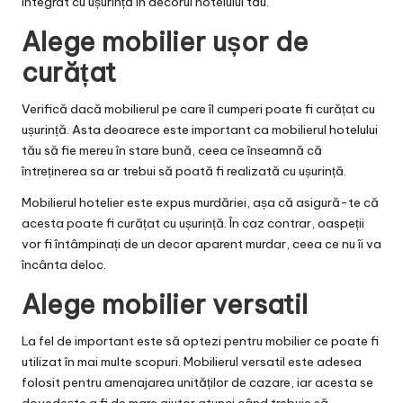
integrat cu ușurință în decorul hotelului tău.
Alege mobilier ușor de
curățat
Verifică dacă mobilierul pe care îl cumperi poate fi curățat cu
ușurință. Asta deoarece este important ca mobilierul hotelului
tău să fie mereu în stare bună, ceea ce înseamnă că
întreținerea sa ar trebui să poată fi realizată cu ușurință.
Mobilierul hotelier este expus murdăriei, așa că asigură-te că
acesta poate fi curățat cu ușurință. În caz contrar, oaspeții
vor fi întâmpinați de un decor aparent murdar, ceea ce nu îi va
încânta deloc.
Alege mobilier versatil
La fel de important este să optezi pentru mobilier ce poate fi
utilizat în mai multe scopuri. Mobilierul versatil este adesea
folosit pentru amenajarea unităților de cazare, iar acesta se
dovedește a fi de mare ajutor atunci când trebuie să