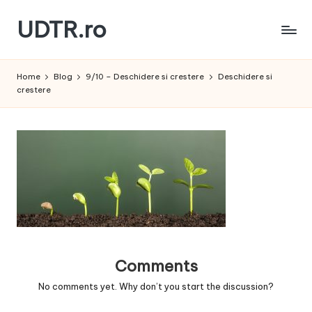
UDTR.ro
Skip
to
Unde
content
dorul
Home
Blog
9/10 – Deschidere si crestere
Deschidere si
te
crestere
rascoleste...
Comments
No comments yet. Why don’t you start the discussion?