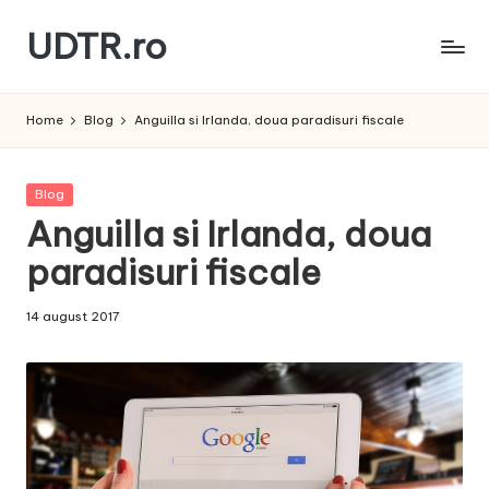
UDTR.ro
Skip
to
Unde
content
dorul
Home
Blog
Anguilla si Irlanda, doua paradisuri fiscale
te
rascoleste...
Posted
Blog
in
Anguilla si Irlanda, doua
paradisuri fiscale
14 august 2017