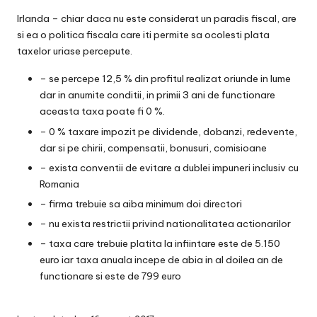
Irlanda – chiar daca nu este considerat un paradis fiscal, are
si ea o politica fiscala care iti permite sa ocolesti plata
taxelor uriase percepute.
– se percepe 12,5 % din profitul realizat oriunde in lume
dar in anumite conditii, in primii 3 ani de functionare
aceasta taxa poate fi 0 %.
– 0 % taxare impozit pe dividende, dobanzi, redevente,
dar si pe chirii, compensatii, bonusuri, comisioane
– exista conventii de evitare a dublei impuneri inclusiv cu
Romania
– firma trebuie sa aiba minimum doi directori
– nu exista restrictii privind nationalitatea actionarilor
– taxa care trebuie platita la infiintare este de 5.150
euro iar taxa anuala incepe de abia in al doilea an de
functionare si este de 799 euro