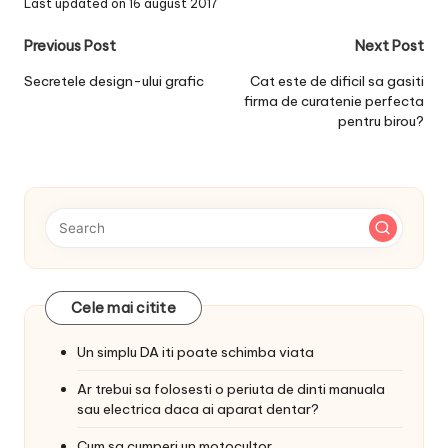
Last updated on 16 august 2017
Post
Previous Post
Next Post
navigation
Secretele design-ului grafic
Cat este de dificil sa gasiti
firma de curatenie perfecta
pentru birou?
Cele mai citite
Un simplu DA iti poate schimba viata
Ar trebui sa folosesti o periuta de dinti manuala
sau electrica daca ai aparat dentar?
Cum sa cumperi un motocultor