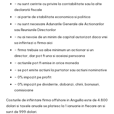
– nu sunt cerinte cu privire la contabilitate sau la alte
declaratii fiscale
– ai parte de stabilitate economica si politica
– nu sunt necesare Adunarile Generale ale Actionarilor
sau Reuniunile Directorilor
– nu ai nevoie de un minim de capital autorizat daca vrei
sa infiintezi o firma aici
– firma trebuie sa aibe minimum un actionar si un
director, dar pot fi una si aceiasi persoana
– actiunile pot fi emise in orice moneda
– se pot emite actiuni la purtator sau actiuni nominative
– 0% impozit pe profit
– 0% impozit pe dividente, dobanzi, chirii, bonusuri,
comisioane
Costurile de infiintare firma offshore in Anguilla este de 4.800
dolari si taxele anuale se platesc la 1 ianuarie in fiecare an si
sunt de 999 dolari.