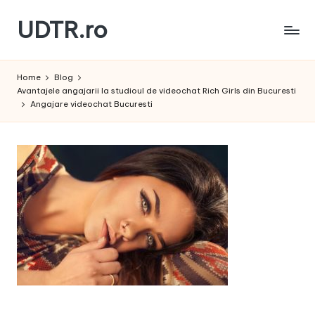
UDTR.ro
Skip
to
Unde
content
dorul
Home
Blog
te
Avantajele angajarii la studioul de videochat Rich Girls din Bucuresti
rascoleste...
Angajare videochat Bucuresti