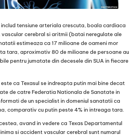
includ tensiune arteriala crescuta, boala cardiaca
ascular cerebral si aritmii (batai neregulate ale
Sanatatii estimeaza ca 17 milioane de oameni mor
sta tara, aproximativ 80 de milioane de persoane au
bile pentru jumatate din decesele din SUA in fiecare
, este ca Texasul se indreapta putin mai bine decat
ctate de catre Federatia Nationala de Sanatate in
nformati de un specialist in domeniul sanatatii ca
a, comparativ cu putin peste 4% in intreaga tara.
e acestea, avand in vedere ca Texas Departamentul
 inima si accident vascular cerebral sunt numarul