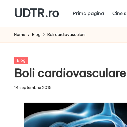
UDTR.ro
Prima pagină
Cine s
Skip
to
Unde
content
dorul
Home
Blog
Boli cardiovasculare
te
rascoleste...
Posted
Blog
in
Boli cardiovasculare
14 septembrie 2018