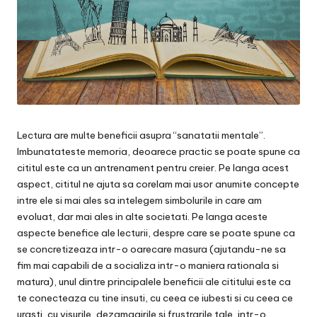
Lectura are multe beneficii asupra “sanatatii mentale”.
Imbunatateste memoria, deoarece practic se poate spune ca
cititul este ca un antrenament pentru creier. Pe langa acest
aspect, cititul ne ajuta sa corelam mai usor anumite concepte
intre ele si mai ales sa intelegem simbolurile in care am
evoluat, dar mai ales in alte societati. Pe langa aceste
aspecte benefice ale lecturii, despre care se poate spune ca
se concretizeaza intr-o oarecare masura (ajutandu-ne sa
fim mai capabili de a socializa intr-o maniera rationala si
matura), unul dintre principalele beneficii ale cititului este ca
te conecteaza cu tine insuti, cu ceea ce iubesti si cu ceea ce
urasti, cu visurile, dezamagirile si frustrarile tale, intr-o