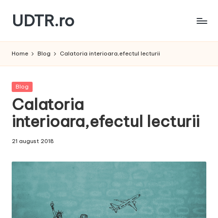
UDTR.ro
Skip
to
Unde
content
dorul
Home
Blog
Calatoria interioara,efectul lecturii
te
rascoleste...
Posted
Blog
in
Calatoria
interioara,efectul lecturii
21 august 2018