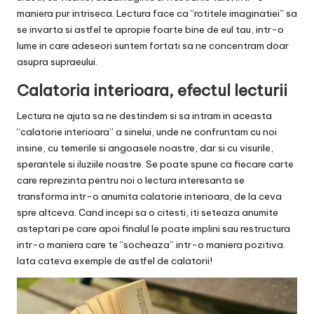
maniera pur intriseca. Lectura face ca “rotitele imaginatiei” sa
se invarta si astfel te apropie foarte bine de eul tau, intr-o
lume in care adeseori suntem fortati sa ne concentram doar
asupra supraeului.
Calatoria interioara, efectul lecturii
Lectura ne ajuta sa ne destindem si sa intram in aceasta
“calatorie interioara” a sinelui, unde ne confruntam cu noi
insine, cu temerile si angoasele noastre, dar si cu visurile,
sperantele si iluziile noastre. Se poate spune ca fiecare carte
care reprezinta pentru noi o lectura interesanta se
transforma intr-o anumita calatorie interioara, de la ceva
spre altceva. Cand incepi sa o citesti, iti seteaza anumite
asteptari pe care apoi finalul le poate implini sau restructura
intr-o maniera care te “socheaza” intr-o maniera pozitiva.
Iata cateva exemple de astfel de calatorii!