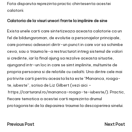
Fata disparuta reprezinta practic chintesenta acestei
calatorii.
Calatoria de la visuri uneori frante la implinire de sine
Exista unele carti care sintetizeaza aceasta calatorie ca un
fel de bildungsroman, de evolutie a personajelor principale,
care pornesc adeseori dintr-un punct in care vor sa schimbe
ceva, sau o trauma le-a restructurat intreg sistemul de valori
si credinte, iar la final ajung sa rezolve aceasta situatie,
ajungand intr-un loc in care se simt implinite, multumite de
propria persoana si de relatiile cu ceilalti. Una dintre cele mai
potrivite carti pentru aceasta lista este “Mananca, roaga-
te, iubeste”, scrisa de Liz Gilbert (vezi aici –
https://carturarul.ro/mananca-roaga-te-iubeste/
). Practic,
fiecare tematica a acestei carti reprezinta drumul
protagonistei de la depasirea traumei la descoperirea sinelui.
Post
Previous Post
Next Post