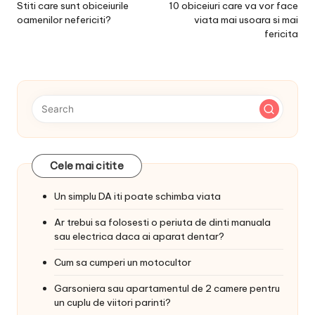
navigation
Stiti care sunt obiceiurile
10 obiceiuri care va vor face
oamenilor nefericiti?
viata mai usoara si mai
fericita
Cele mai citite
Un simplu DA iti poate schimba viata
Ar trebui sa folosesti o periuta de dinti manuala
sau electrica daca ai aparat dentar?
Cum sa cumperi un motocultor
Garsoniera sau apartamentul de 2 camere pentru
un cuplu de viitori parinti?