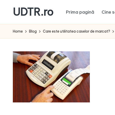
UDTR.ro
Prima pagină
Cine s
Skip
to
Unde
content
dorul
Home
Blog
Care este utilitatea caselor de marcat?
te
rascoleste...