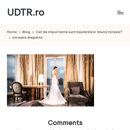
UDTR.ro
Skip
to
Unde
content
dorul
Home
Blog
Cat de importante sunt bijuteriile in tinuta miresei?
te
mireasa eleganta
rascoleste...
Comments