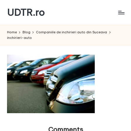
UDTR.ro
Skip
to
Unde
content
dorul
Home
Blog
Companiile de inchirieri auto din Suceava
te
inchirieri-auto
rascoleste...
Comments