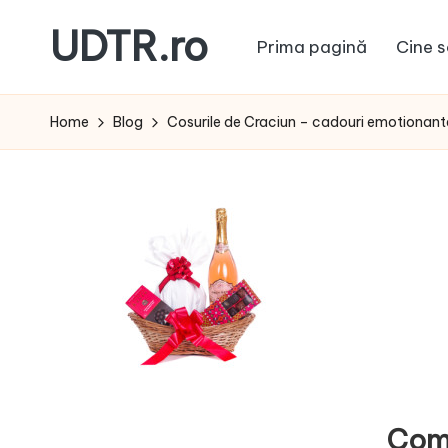
UDTR.ro
Prima pagină
Cine s
Skip
to
Unde
content
dorul
Home
Blog
Cosurile de Craciun – cadouri emotionante
te
rascoleste...
Com