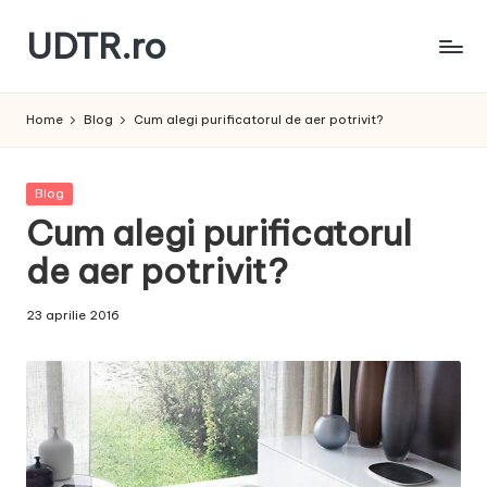
UDTR.ro
Skip
to
Unde
content
dorul
Home
Blog
Cum alegi purificatorul de aer potrivit?
te
rascoleste...
Posted
Blog
in
Cum alegi purificatorul
de aer potrivit?
23 aprilie 2016