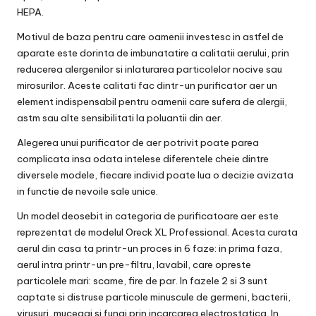
HEPA.
Motivul de baza pentru care oamenii investesc in astfel de
aparate este dorinta de imbunatatire a calitatii aerului, prin
reducerea alergenilor si inlaturarea particolelor nocive sau
mirosurilor. Aceste calitati fac dintr-un purificator aer un
element indispensabil pentru oamenii care sufera de alergii,
astm sau alte sensibilitati la poluantii din aer.
Alegerea unui purificator de aer potrivit poate parea
complicata insa odata intelese diferentele cheie dintre
diversele modele, fiecare individ poate lua o decizie avizata
in functie de nevoile sale unice.
Un model deosebit in categoria de purificatoare aer este
reprezentat de modelul Oreck XL Professional. Acesta curata
aerul din casa ta printr-un proces in 6 faze: in prima faza,
aerul intra printr-un pre-filtru, lavabil, care opreste
particolele mari: scame, fire de par. In fazele 2 si 3 sunt
captate si distruse particole minuscule de germeni, bacterii,
virusuri, mucegai si fungi prin incarcarea electrostatica. In