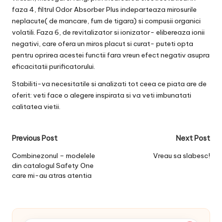
faza 4, filtrul Odor Absorber Plus indeparteaza mirosurile
neplacute( de mancare, fum de tigara) si compusii organici
volatili. Faza 6, de revitalizator si ionizator- elibereaza ionii
negativi, care ofera un miros placut si curat- puteti opta
pentru oprirea acestei functii fara vreun efect negativ asupra
eficacitatii purificatorului.
Stabiliti-va necesitatile si analizati tot ceea ce piata are de
oferit: veti face o alegere inspirata si va veti imbunatati
calitatea vietii.
Post
Previous Post
Next Post
navigation
Combinezonul – modelele
Vreau sa slabesc!
din catalogul Safety One
care mi-au atras atentia