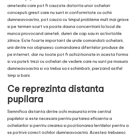
ameteala care pot fi cauzate datorita unor ochelari
conceputi gresit care nu sunt in conformitate cu ochii
dumneavoastra, pot cauza cu timpul probleme mult mai grave
si pe termen scurt va poate dauna concentrarii la locul de
munca provocand ameteli, dureri de cap sau in activitatile
zilnice. Este foarte important de unde comandati ochelarii,
unii dintre noi obijnuiesc comandarea diferitelor produse de
pe internet, dar nu toate pot fi achizitionate in acesta forma
si va puteti trezi cu ochelari de vedere care nu sunt pe masura
dumneavoastra si va trebui sa ii schimbati, pierzand astfel
timp si bani.
Ce reprezinta distanta
pupilara
Semnifica distanta dintre ochi masurata intre centrul
pupilelor si este necesara pentru purtarea eficienta a
ochelarilor si pentru crearea si pozitionarea lentilelor pentru a
se potrivii corect ochilor dumneavoastra. Acestea trebuiesc