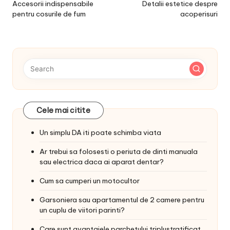
navigation
Accesorii indispensabile
Detalii estetice despre
pentru cosurile de fum
acoperisuri
Cele mai citite
Un simplu DA iti poate schimba viata
Ar trebui sa folosesti o periuta de dinti manuala
sau electrica daca ai aparat dentar?
Cum sa cumperi un motocultor
Garsoniera sau apartamentul de 2 camere pentru
un cuplu de viitori parinti?
Care sunt avantajele parchetului triplustratificat