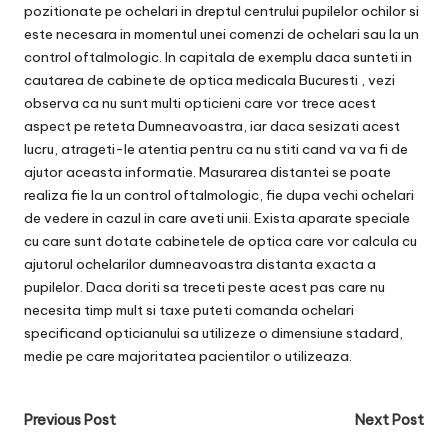
pozitionate pe ochelari in dreptul centrului pupilelor ochilor si
este necesara in momentul unei comenzi de ochelari sau la un
control oftalmologic. In capitala de exemplu daca sunteti in
cautarea de cabinete de optica medicala Bucuresti , vezi
observa ca nu sunt multi opticieni care vor trece acest
aspect pe reteta Dumneavoastra, iar daca sesizati acest
lucru, atrageti-le atentia pentru ca nu stiti cand va va fi de
ajutor aceasta informatie. Masurarea distantei se poate
realiza fie la un control oftalmologic, fie dupa vechi ochelari
de vedere in cazul in care aveti unii. Exista aparate speciale
cu care sunt dotate cabinetele de optica care vor calcula cu
ajutorul ochelarilor dumneavoastra distanta exacta a
pupilelor. Daca doriti sa treceti peste acest pas care nu
necesita timp mult si taxe puteti comanda ochelari
specificand opticianului sa utilizeze o dimensiune stadard,
medie pe care majoritatea pacientilor o utilizeaza.
Post
Previous Post
Next Post