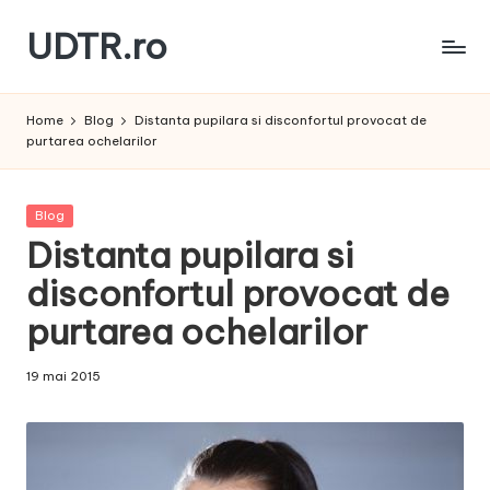
UDTR.ro
Skip
to
Unde
content
dorul
Home
Blog
Distanta pupilara si disconfortul provocat de
te
purtarea ochelarilor
rascoleste...
Posted
Blog
in
Distanta pupilara si
disconfortul provocat de
purtarea ochelarilor
19 mai 2015