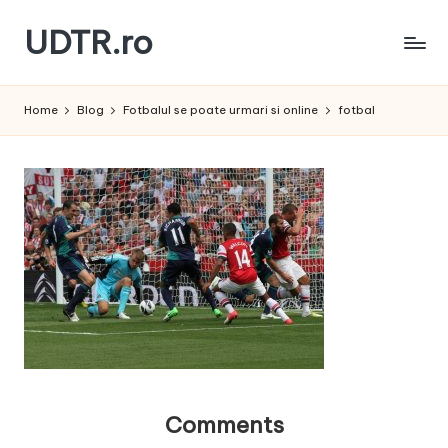
UDTR.ro
Skip
to
Unde
content
dorul
Home
Blog
Fotbalul se poate urmari si online
fotbal
te
rascoleste...
Comments