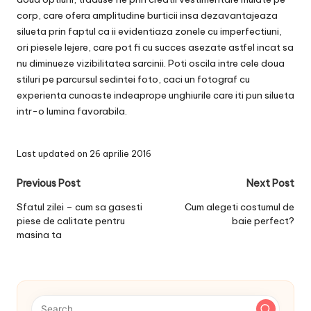
corp, care ofera amplitudine burticii insa dezavantajeaza
silueta prin faptul ca ii evidentiaza zonele cu imperfectiuni,
ori piesele lejere, care pot fi cu succes asezate astfel incat sa
nu diminueze vizibilitatea sarcinii. Poti oscila intre cele doua
stiluri pe parcursul sedintei foto, caci un fotograf cu
experienta cunoaste indeaprope unghiurile care iti pun silueta
intr-o lumina favorabila.
Last updated on 26 aprilie 2016
Post
Previous Post
Next Post
navigation
Sfatul zilei – cum sa gasesti
Cum alegeti costumul de
piese de calitate pentru
baie perfect?
masina ta