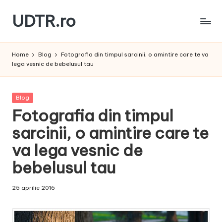
UDTR.ro
Skip
to
Unde
content
dorul
Home
Blog
Fotografia din timpul sarcinii, o amintire care te va
te
lega vesnic de bebelusul tau
rascoleste...
Posted
Blog
in
Fotografia din timpul
sarcinii, o amintire care te
va lega vesnic de
bebelusul tau
25 aprilie 2016