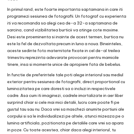
In primul rand, este foarte importanta saptamana in care iti
programezi sesiunea de fotografii. Un fotograf cu experienta
iti va recomanda sa alegi cea de-a 32-a saptamana de
sarcina, cand vizibilitatea burticii va atinge cote maxime.
Desi este proeminenta si inainte de acest termen, burtica nu
este la fel de dezvoltata precum in luna a noua. Bineinteles,
aceste
sedinte foto maternitate
fixate in cel de-al treilea
trimestru reprezinta adevarate provocari pentru mamicile
tinere, insa si momente unice de apropiere fata de bebelus.
In functie de preferintele tale poti alege interiorul sau mediul
exterior pentru sesiunea de fotografii, direct proportional cu
luminozitatea pe care doresti sa o incluzi in respectivele
cadre. Asa cum iti imaginezi, cadrele imortalizate in aer liber
surprind chiar si cele mai mici detalii, lucru care poate fi pe
gustul tau sau nu. Daca vrei sa maschezi anumite portiuni ale
corpului si sa le individualizezi pe altele, atunci mizeaza pe o
lumina artificiala, pozitionata pe detaliile care vrei sa apara
in poze. Cu toate acestea, chiar daca alegi interiorul, tu