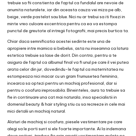
trebuie sa fii constienta de faptul ca fundalul are nevoie de
anumita naturalete, iar din aceasta cauza vei miza pe alb,
beige, verde pastelat sau blue. Nici nu ar trebui sa iti fixezi in
minte vreo culoare excentrica pentru ca ea va estompa
punctul de greutate al intregii fotografii, mai precis burtica ta.
Chiar daca semnificatia acestei sedinte este una de
apropiere intre mamica si bebelus, asta nu inseamna ca latura
estetica trebuie sa lase de dorit. Din contra, pentru a te
asigura de faptul ca albumul final va fi unul pe care il vei putea
arata celor din jur, dovedindu-le faptul ca maternitatea nu
estompeaza nici macar cu un gram frumusetea feminina,
incearca sa optezi pentru un machiaj profesional, dar si
pentru o coafura ireprosabila. Bineinteles, aura ta trebuie sa
fie in continuare una cat mai naturala, insa specialistii in
domeniul beauty & hair styling stiu cu sa recreeze in cele mai
mici detalii un machiaj natural.
Alaturi de machiaj si coafura, piesele vestimentare pe care
alegi sa le porti sunt si ele foarte importante. Ai la indemana
doua optiuni, traduse fie prin creatii vestimentare mulate pe