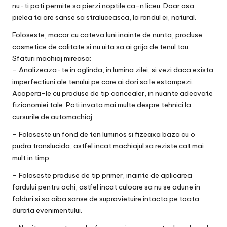
nu-ti poti permite sa pierzi noptile ca-n liceu. Doar asa
pielea ta are sanse sa straluceasca, la randul ei, natural.
Foloseste, macar cu cateva luni inainte de nunta, produse
cosmetice de calitate si nu uita sa ai grija de tenul tau.
Sfaturi machiaj mireasa:
– Analizeaza-te in oglinda, in lumina zilei, si vezi daca exista
imperfectiuni ale tenului pe care ai dori sa le estompezi.
Acopera-le cu produse de tip concealer, in nuante adecvate
fizionomiei tale. Poti invata mai multe despre tehnici la
cursurile de automachiaj.
– Foloseste un fond de ten luminos si fizeaxa baza cu o
pudra translucida, astfel incat machiajul sa reziste cat mai
mult in timp.
– Foloseste produse de tip primer, inainte de aplicarea
fardului pentru ochi, astfel incat culoare sa nu se adune in
falduri si sa aiba sanse de supravietuire intacta pe toata
durata evenimentului.