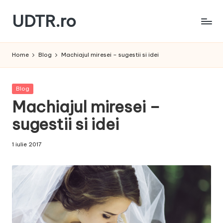
UDTR.ro
Skip
to
Unde
content
dorul
Home
Blog
Machiajul miresei – sugestii si idei
te
rascoleste...
Posted
Blog
in
Machiajul miresei –
sugestii si idei
1 iulie 2017