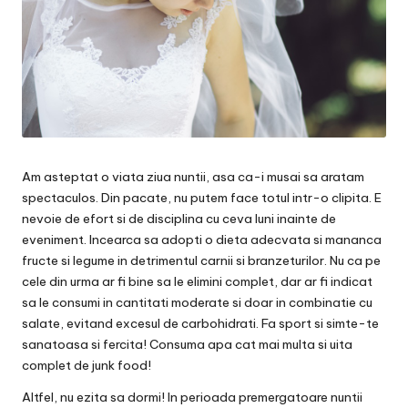
Am asteptat o viata ziua nuntii, asa ca-i musai sa aratam
spectaculos. Din pacate, nu putem face totul intr-o clipita. E
nevoie de efort si de disciplina cu ceva luni inainte de
eveniment. Incearca sa adopti o dieta adecvata si mananca
fructe si legume in detrimentul carnii si branzeturilor. Nu ca pe
cele din urma ar fi bine sa le elimini complet, dar ar fi indicat
sa le consumi in cantitati moderate si doar in combinatie cu
salate, evitand excesul de carbohidrati. Fa sport si simte-te
sanatoasa si fercita! Consuma apa cat mai multa si uita
complet de junk food!
Altfel, nu ezita sa dormi! In perioada premergatoare nuntii