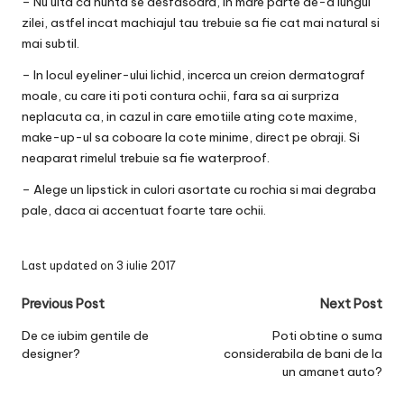
– Nu uita ca nunta se desfasoara, in mare parte de-a lungul
zilei, astfel incat machiajul tau trebuie sa fie cat mai natural si
mai subtil.
– In locul eyeliner-ului lichid, incerca un creion dermatograf
moale, cu care iti poti contura ochii, fara sa ai surpriza
neplacuta ca, in cazul in care emotiile ating cote maxime,
make-up-ul sa coboare la cote minime, direct pe obraji. Si
neaparat rimelul trebuie sa fie waterproof.
– Alege un lipstick in culori asortate cu rochia si mai degraba
pale, daca ai accentuat foarte tare ochii.
Last updated on 3 iulie 2017
Post
Previous Post
Next Post
navigation
De ce iubim gentile de
Poti obtine o suma
designer?
considerabila de bani de la
un amanet auto?