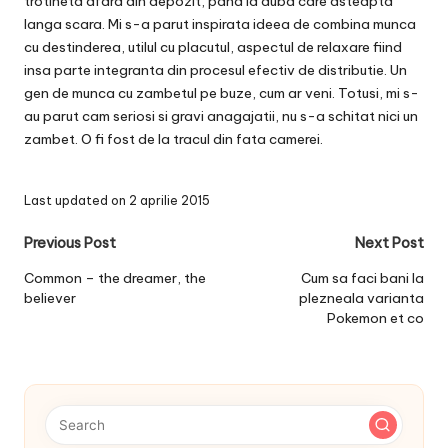
trotineta afara din depozit, pana la duba care asteapta
langa scara. Mi s-a parut inspirata ideea de combina munca
cu destinderea, utilul cu placutul, aspectul de relaxare fiind
insa parte integranta din procesul efectiv de distributie. Un
gen de munca cu zambetul pe buze, cum ar veni. Totusi, mi s-
au parut cam seriosi si gravi anagajatii, nu s-a schitat nici un
zambet. O fi fost de la tracul din fata camerei.
Last updated on 2 aprilie 2015
Post
Previous Post
Next Post
navigation
Common – the dreamer, the
Cum sa faci bani la
believer
plezneala varianta
Pokemon et co