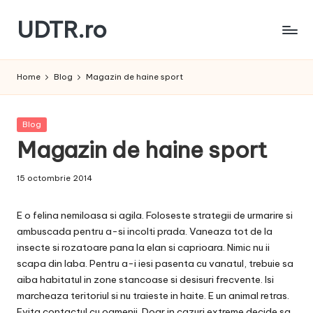
UDTR.ro
Skip
to
Unde
content
dorul
Home
Blog
Magazin de haine sport
te
rascoleste...
Posted
Blog
in
Magazin de haine sport
15 octombrie 2014
E o felina nemiloasa si agila. Foloseste strategii de urmarire si
ambuscada pentru a-si incolti prada. Vaneaza tot de la
insecte si rozatoare pana la elan si caprioara. Nimic nu ii
scapa din laba. Pentru a-i iesi pasenta cu vanatul, trebuie sa
aiba habitatul in zone stancoase si desisuri frecvente. Isi
marcheaza teritoriul si nu traieste in haite. E un animal retras.
Evita contactul cu oamenii. Doar in cazuri extreme decide sa