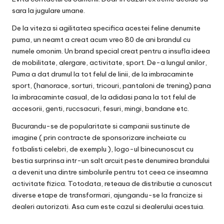
sara la jugulare umane.
De la viteza si agilitatea specifica acestei feline denumite
puma, un neamt a creat acum vreo 80 de ani brandul cu
numele omonim. Un brand special creat pentru a insufla ideea
de mobilitate, alergare, activitate, sport. De-a lungul anilor,
Puma a dat drumul la tot felul de linii, de la imbracaminte
sport, (hanorace, sorturi, tricouri, pantaloni de trening) pana
la imbracaminte casual, de la adidasi pana la tot felul de
accesorii, genti, ruccsacuri, fesuri, mingi, bandane etc.
Bucurandu-se de popularitate si campanii sustinute de
imagine ( prin contracte de sponsorizare incheiate cu
fotbalisti celebri, de exemplu ), logo-ul binecunoscut cu
bestia surprinsa intr-un salt arcuit peste denumirea brandului
a devenit una dintre simbolurile pentru tot ceea ce inseamna
activitate fizica. Totodata, reteaua de distributie a cunoscut
diverse etape de transformari, ajungandu-se la francize si
dealeri autorizati. Asa cum este cazul si dealerului acestuia.