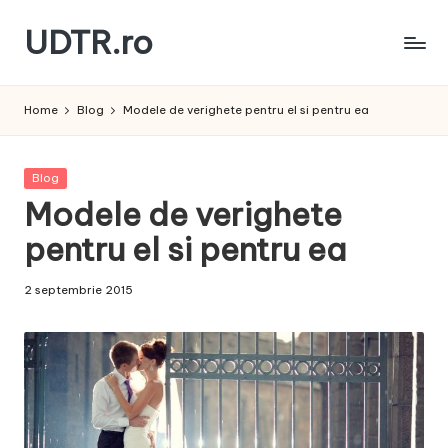
UDTR.ro
Skip
to
Unde
content
dorul
Home
Blog
Modele de verighete pentru el si pentru ea
te
rascoleste...
Posted
Blog
in
Modele de verighete
pentru el si pentru ea
2 septembrie 2015