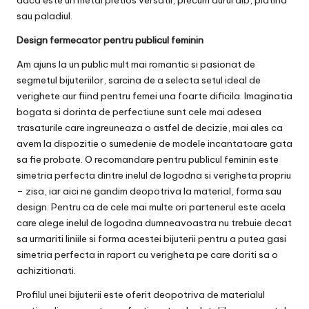
sau paladiul.
Design fermecator pentru publicul feminin
Am ajuns la un public mult mai romantic si pasionat de
segmetul bijuteriilor, sarcina de a selecta setul ideal de
verighete
aur fiind pentru femei una foarte dificila. Imaginatia
bogata si dorinta de perfectiune sunt cele mai adesea
trasaturile care ingreuneaza o astfel de decizie, mai ales ca
avem la dispozitie o sumedenie de modele incantatoare gata
sa fie probate. O recomandare pentru publicul feminin este
simetria perfecta dintre inelul de logodna si verigheta propriu
– zisa, iar aici ne gandim deopotriva la material, forma sau
design. Pentru ca de cele mai multe ori partenerul este acela
care alege inelul de logodna dumneavoastra nu trebuie decat
sa urmariti liniile si forma acestei bijuterii pentru a putea gasi
simetria perfecta in raport cu verigheta pe care doriti sa o
achizitionati.
Profilul unei bijuterii este oferit deopotriva de materialul