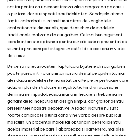
nostru pentru ca ii demonstreaza zilnic dragostea pe care i-
o purtam, dar si respectul sau fidelitatea. Sondajele afirma
faptul ca barbatii sunt mult mai atrasi de verighetele
confectionate din aur alb, spre deosebire de modelele
traditionale realizate din aur galben. Cel mai bun argument
care le intareste optiunea pentru aur alb este reprezentat de
usurinta prin care pot integra un astfel de accesoriu in viata
de zi cu zi.
De ce sa nu recunoastem faptul ca o bijuterie din aur galben
poate parea intr-o anumita masura destul de opulenta, mai
ales daca modelul este incrustat cu alte pietre pretioase care
aduc un plus de stralucire si regalitate. Fiind un accesoriu
demn sa ne impodobeasca mana in fiecare zi trebuie sa ne
gandim de la inceput la un design simplu, dar graitor pentru
preferintele noastre decorative. Asadar, lucrurile nu sunt
foarte complicate atunci cand vine vorba despre publicul
masculin, un procentaj majoritar optand in general pentru
acelasi material pe care il abordeaza si partenera, mai ales
daca este un metal pretios versatil, precum aurul alb, platina