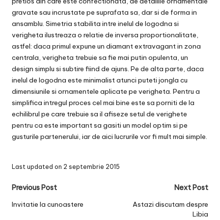
pretios din care este confectionata, de detaliile ornamentale
gravate sau incrustate pe suprafata sa, dar si de forma in
ansamblu. Simetria stabilita intre inelul de logodna si
verigheta ilustreaza o relatie de inversa proportionalitate,
astfel: daca primul expune un diamant extravagant in zona
centrala, verigheta trebuie sa fie mai putin opulenta, un
design simplu si subtire fiind de ajuns. Pe de alta parte, daca
inelul de logodna este minimalist atunci puteti jongla cu
dimensiunile si ornamentele aplicate pe verigheta. Pentru a
simplifica intregul proces cel mai bine este sa porniti de la
echilibrul pe care trebuie sa il afiseze setul de verighete
pentru ca este important sa gasiti un model optim si pe
gusturile partenerului, iar de aici lucrurile vor fi mult mai simple.
Last updated on 2 septembrie 2015
Post
Previous Post
Next Post
navigation
Invitatie la cunoastere
Astazi discutam despre
Libia