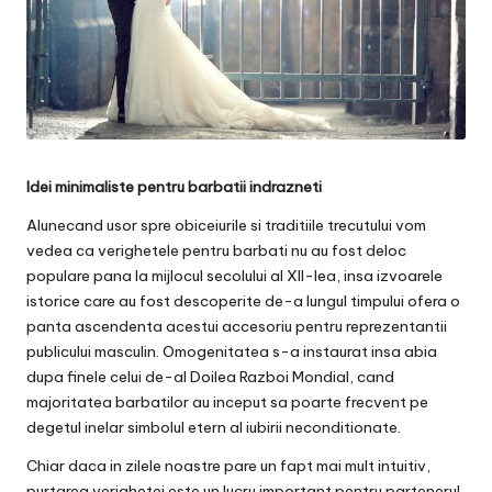
Idei minimaliste pentru barbatii indrazneti
Alunecand usor spre obiceiurile si traditiile trecutului vom
vedea ca verighetele pentru barbati nu au fost deloc
populare pana la mijlocul secolului al XII-lea, insa izvoarele
istorice care au fost descoperite de-a lungul timpului ofera o
panta ascendenta acestui accesoriu pentru reprezentantii
publicului masculin. Omogenitatea s-a instaurat insa abia
dupa finele celui de-al Doilea Razboi Mondial, cand
majoritatea barbatilor au inceput sa poarte frecvent pe
degetul inelar simbolul etern al iubirii neconditionate.
Chiar daca in zilele noastre pare un fapt mai mult intuitiv,
purtarea verighetei este un lucru important pentru partenerul