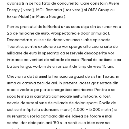
avansati in ce fac fata de concurenta. Care consta in Avere
Energy ( vest ), MOL Romania ( tot vest ) si OMV Group cu
ExxonMobil ( in Marea Neagra ).
Pentru proiectul de la Barlad s-au scos deja din buzunar vreo
25 de milioane de euro. Prospectarea e doar primul act.
Deocamdata, nu se stie daca vor urma si alte episoade.
Teoretic, pentru explorare se vor sparge alte zeci si sute de
milioane de euro in speranta ca rezervele descoperite vor
intoarce ca venituri de miliarde de euro. Planul de actiune e cu
bataie lunga, vorbim de un orizont de timp de vreo 15 ani.
Chevron a dat drumul la frenezia cu gazul de sist in Texas, in
urma cu cateva zeci de ani. In prezent, acest gaz extras din
roca e vedeta pe piata energetica americana. Pentru a se
scoate insa in cantitati comerciale multumitoare, a fost
nevoie de sute si sute de miliarde de dolari sparti. Rocile de
sist sunt infipte la adancime mare ( 4.000 – 5.000 metri ) si
nu renunta usor la comoara din ele. Ideea de forare e mai
veche, dar abia prin anii `80 s-a venit cu o idee care sa