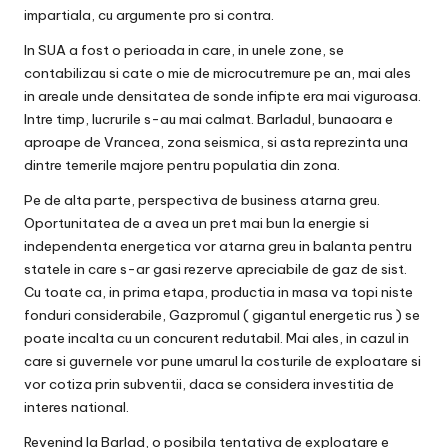
impartiala, cu argumente pro si contra.
In SUA a fost o perioada in care, in unele zone, se
contabilizau si cate o mie de microcutremure pe an, mai ales
in areale unde densitatea de sonde infipte era mai viguroasa.
Intre timp, lucrurile s-au mai calmat. Barladul, bunaoara e
aproape de Vrancea, zona seismica, si asta reprezinta una
dintre temerile majore pentru populatia din zona.
Pe de alta parte, perspectiva de business atarna greu.
Oportunitatea de a avea un pret mai bun la energie si
independenta energetica vor atarna greu in balanta pentru
statele in care s-ar gasi rezerve apreciabile de gaz de sist.
Cu toate ca, in prima etapa, productia in masa va topi niste
fonduri considerabile, Gazpromul ( gigantul energetic rus ) se
poate incalta cu un concurent redutabil. Mai ales, in cazul in
care si guvernele vor pune umarul la costurile de exploatare si
vor cotiza prin subventii, daca se considera investitia de
interes national.
Revenind la Barlad, o posibila tentativa de exploatare e