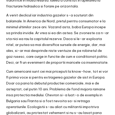
valorifice in masa resursa. Ideea a constat in apelarea la
fracturare hidraulica si forare pe orizontala.
A venit declicul iar industria gazelor s-a scuturat din
balamale. In America de Nord, pretul pentru consumator e la
minimul ultimilor zece ani. Vazand asta, baba Europa incepe
sa prinda invidie. Ar vrea si ea din astea. Se zvoneste ca n-ar
sta nici ea rau la capitolul rezerve. Daca si le-ar exploata
nitel, ar putea sa mai diversifice sursele de energie, dar, mai
ales, si-ar mai desprinde niste ventuze de pe robinetul de
gaz rusesc, care curge in functie de cum e conditionat politic.
Deci, ar fi un eveniment de proportii maricele ca insemnatate.
Cum americanii sunt cei mai priceputi la know-how, tot ei vor
fi prima voce si pentru extragerea gazelor de sist in Europa.
Doar ca pana la debutul productiei comerciale, mai e de
asteptat, cel putin 10 ani. Problema de fond majora ramane
insa protectia mediului. Chevron si-a luat-o de exemplu in
Bulgaria sau Franta si a fost nevoita sa-si retraga
operatiunile. Ecologistii s-au aliat cu militantii impotriva
globalizarii, au protestat vehement si nu s-au lasat pana