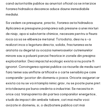
cand autoritatile publice au anuntat oficial ca se interzice
forarea hidraulica deoarece aduce daune iremediabile
mediului.
Sa vedem ce presupune, practic, forarea asta hidraulica.
Aplicarea ei presupune pomparea sub presiune a unei mixturi
de nisip, apa si substante chimice, necesare pentru a fisura
roca ca sa se elibereze metanul. Totodata, desi nu s-a
realizat inca o legatura directa, solida, fracturarea este
aratata cu degetul cu ocazia numeroaselor cutremurelor
minore sau a poluarii panzei freatice in zonele din preajma
exploatarilor. Deci impactul ecologic exista si nu poate fi
ignorat. Convingerea opiniei publice ca riscurile de mediu sunt
fara temei sau umflate artificial e o carte sensibila pe care
companiile-jucator din domeniu o joaca. Oricate asigurari ar
exista ca nu se va intampla nimic grav, nu se poate pune pret
intotdeauna pe buna credinta a industriei. Se necesita in
orice caz transparenta din partea companiilor energetice,
studii de impact din ambele tabere, cat mai multe voci
avizate in domeniu, si, o dezbatere publica cat mai