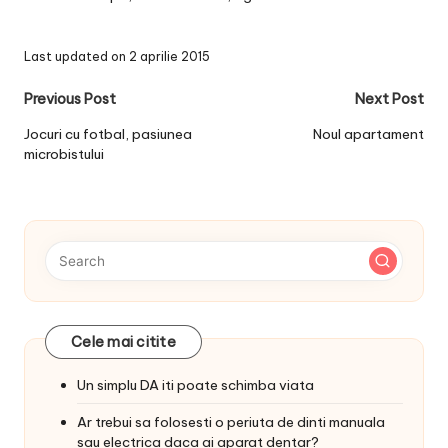
Last updated on 2 aprilie 2015
Post
Previous Post
Next Post
navigation
Jocuri cu fotbal, pasiunea
Noul apartament
microbistului
Cele mai citite
Un simplu DA iti poate schimba viata
Ar trebui sa folosesti o periuta de dinti manuala
sau electrica daca ai aparat dentar?