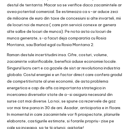
destul de tentanta. Macar sa se verifice daca zacamintele ar
avea potential comercial. Se estimeaza ca s-ar aduce zeci
de milioane de euro din taxe de concesiuni si alte invarteli, mii
de locuri noi de munca ( care prin servicii conexe ar genera
alte salbe de locuri de munca). Pe nota asta cu locuri de
munca generate, s-a facut deja comparatia cu Rosia
Montana, sau Barlad egal cu Rosia Montana 2.
Raman destule incertitudini insa. Cifre, costuri, volume,
zacaminte valorificabile, beneficii aduse economiei locale.
Singurul lucru cert e ca gazele de sist ar revolutiona industria
globala. Costul energiei e un factor direct care confera gradul
de competitivitate al unei economii, de asta problema
energetica e cap de afis ca importanta strategica in
incercarea diverselor state de a-si asigura necesarul din
surse cat mai diverse. La noi, se spune ca rezervele de gaz
vor mai tine pana in 30 de ani. Asadar, anticipatia e in floare.
In momentul in care zacamintele vor fi prospectate, planurile
elaborate, castigurile estimate, si forarile propriu-zise pe
cale sa inceapa, sa te tii atunci, agitatie!