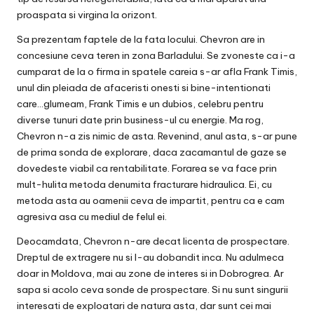
proaspata si virgina la orizont.
Sa prezentam faptele de la fata locului. Chevron are in
concesiune ceva teren in zona Barladului. Se zvoneste ca i-a
cumparat de la o firma in spatele careia s-ar afla Frank Timis,
unul din pleiada de afaceristi onesti si bine-intentionati
care…glumeam, Frank Timis e un dubios, celebru pentru
diverse tunuri date prin business-ul cu energie. Ma rog,
Chevron n-a zis nimic de asta. Revenind, anul asta, s-ar pune
de prima sonda de explorare, daca zacamantul de gaze se
dovedeste viabil ca rentabilitate. Forarea se va face prin
mult-hulita metoda denumita fracturare hidraulica. Ei, cu
metoda asta au oamenii ceva de impartit, pentru ca e cam
agresiva asa cu mediul de felul ei.
Deocamdata, Chevron n-are decat licenta de prospectare.
Dreptul de extragere nu si l-au dobandit inca. Nu adulmeca
doar in Moldova, mai au zone de interes si in Dobrogrea. Ar
sapa si acolo ceva sonde de prospectare. Si nu sunt singurii
interesati de exploatari de natura asta, dar sunt cei mai