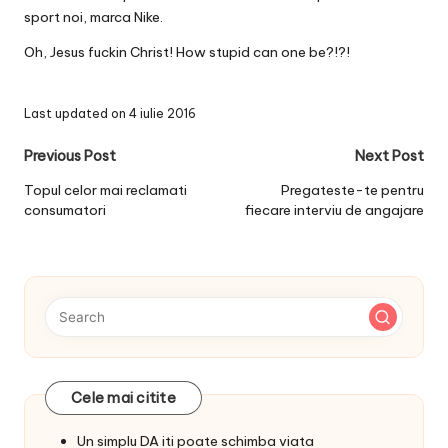
sport noi, marca Nike.
Oh, Jesus fuckin Christ! How stupid can one be?!?!
Last updated on 4 iulie 2016
Post
Previous Post
Next Post
navigation
Topul celor mai reclamati
Pregateste-te pentru
consumatori
fiecare interviu de angajare
Cele mai citite
Un simplu DA iti poate schimba viata