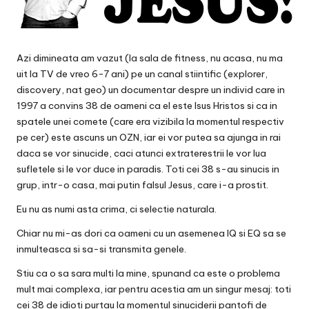
Azi dimineata am vazut (la sala de fitness, nu acasa, nu ma
uit la TV de vreo 6-7 ani) pe un canal stiintific (explorer,
discovery, nat geo) un documentar despre un individ care in
1997 a convins 38 de oameni ca
el este Isus Hristos si ca in
spatele unei comete (care era vizibila la momentul respectiv
pe cer) este ascuns un OZN, iar ei vor putea sa ajunga in rai
daca se vor sinucide, caci atunci extraterestrii le vor lua
sufletele si le vor duce in paradis. Toti cei 38 s-au sinucis in
grup, intr-o casa, mai putin falsul Jesus, care i-a prostit.
Eu nu as numi asta crima, ci selectie naturala.
Chiar nu mi-as dori ca oameni cu un asemenea IQ si EQ sa se
inmulteasca si sa-si transmita genele.
Stiu ca o sa sara multi la mine, spunand ca este o problema
mult mai complexa, iar pentru acestia am un singur mesaj: toti
cei 38 de idioti purtau la momentul sinuciderii pantofi de