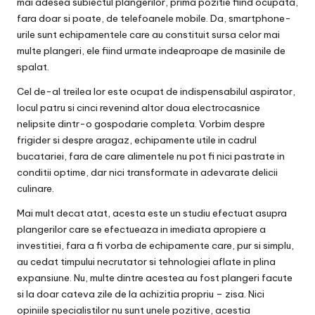
mai adesea subiectul plangerilor, prima pozitie fiind ocupata,
fara doar si poate, de telefoanele mobile. Da, smartphone-
urile sunt echipamentele care au constituit sursa celor mai
multe plangeri, ele fiind urmate indeaproape de masinile de
spalat.
Cel de-al treilea lor este ocupat de indispensabilul aspirator,
locul patru si cinci revenind altor doua electrocasnice
nelipsite dintr-o gospodarie completa. Vorbim despre
frigider si despre aragaz, echipamente utile in cadrul
bucatariei, fara de care alimentele nu pot fi nici pastrate in
conditii optime, dar nici transformate in adevarate delicii
culinare.
Mai mult decat atat, acesta este un studiu efectuat asupra
plangerilor care se efectueaza in imediata apropiere a
investitiei, fara a fi vorba de echipamente care, pur si simplu,
au cedat timpului necrutator si tehnologiei aflate in plina
expansiune. Nu, multe dintre acestea au fost plangeri facute
si la doar cateva zile de la achizitia propriu – zisa. Nici
opiniile specialistilor nu sunt unele pozitive, acestia