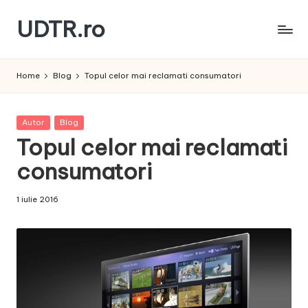
UDTR.ro
Skip
to
Unde
content
dorul
Home
Blog
Topul celor mai reclamati consumatori
te
rascoleste...
Posted
Autor
Blog
in
Topul celor mai reclamati
consumatori
1 iulie 2016