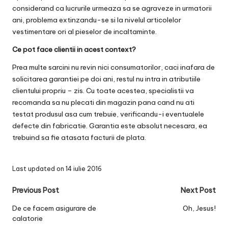
considerand ca lucrurile urmeaza sa se agraveze in urmatorii
ani, problema extinzandu-se si la nivelul articolelor
vestimentare ori al pieselor de incaltaminte.
Ce pot face clientii in acest context?
Prea multe sarcini nu revin nici consumatorilor, caci inafara de
solicitarea garantiei pe doi ani, restul nu intra in atributiile
clientului propriu – zis. Cu toate acestea, specialistii va
recomanda sa nu plecati din magazin pana cand nu ati
testat produsul asa cum trebuie, verificandu-i eventualele
defecte din fabricatie. Garantia este absolut necesara, ea
trebuind sa fie atasata facturii de plata.
Last updated on 14 iulie 2016
Post
Previous Post
Next Post
navigation
De ce facem asigurare de
Oh, Jesus!
calatorie