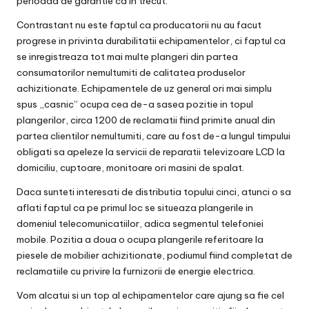
perioada de garantie ca in trecut.
Contrastant nu este faptul ca producatorii nu au facut
progrese in privinta durabilitatii echipamentelor, ci faptul ca
se inregistreaza tot mai multe plangeri din partea
consumatorilor nemultumiti de calitatea produselor
achizitionate. Echipamentele de uz general ori mai simplu
spus „casnic” ocupa cea de-a sasea pozitie in topul
plangerilor, circa 1200 de reclamatii fiind primite anual din
partea clientilor nemultumiti, care au fost de-a lungul timpului
obligati sa apeleze la servicii de
reparatii televizoare LCD la
domiciliu
, cuptoare, monitoare ori masini de spalat.
Daca sunteti interesati de distributia topului cinci, atunci o sa
aflati faptul ca pe primul loc se situeaza plangerile in
domeniul telecomunicatiilor, adica segmentul telefoniei
mobile. Pozitia a doua o ocupa plangerile referitoare la
piesele de mobilier achizitionate, podiumul fiind completat de
reclamatiile cu privire la furnizorii de energie electrica.
Vom alcatui si un top al echipamentelor care ajung sa fie cel