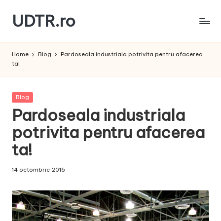
UDTR.ro
Skip
to
Unde
content
dorul
Home
Blog
Pardoseala industriala potrivita pentru afacerea
te
ta!
rascoleste...
Posted
Blog
in
Pardoseala industriala
potrivita pentru afacerea
ta!
14 octombrie 2015