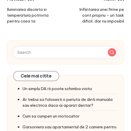
Post
navigation
Iluminarea discreta si
Infiintarea unei firme pe
temperatura potrivita
cont propriu – un task
pentru casa ta
dificil, dar nu imposibil
Cele mai citite
Un simplu DA iti poate schimba viata
Ar trebui sa folosesti o periuta de dinti manuala
sau electrica daca ai aparat dentar?
Cum sa cumperi un motocultor
Garsoniera sau apartamentul de 2 camere pentru