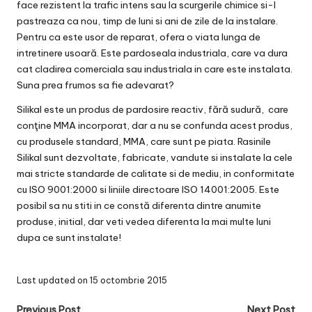
face rezistent la trafic intens sau la scurgerile chimice si-l
pastreaza ca nou, timp de luni si ani de zile de la instalare.
Pentru ca este usor de reparat, ofera o viata lunga de
intretinere usoară. Este pardoseala industriala, care va dura
cat cladirea comerciala sau industriala in care este instalata.
Suna prea frumos sa fie adevarat?
Silikal este un produs de pardosire reactiv, fără sudură, care
conţine MMA incorporat, dar a nu se confunda acest produs,
cu produsele standard, MMA, care sunt pe piata. Rasinile
Silikal sunt dezvoltate, fabricate, vandute si instalate la cele
mai stricte standarde de calitate si de mediu, in conformitate
cu ISO 9001:2000 si liniile directoare ISO 14001:2005. Este
posibil sa nu stiti in ce constă diferenta dintre anumite
produse, initial, dar veti vedea diferenta la mai multe luni
dupa ce sunt instalate!
Last updated on 15 octombrie 2015
Previous Post
Next Post