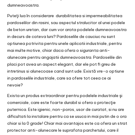
dumneavoastra.
Puteţi lua în considerare durabilitatea si impermeabilitatea
pardoselilor din rasini, sau aspectul stralucitor al unei podele
de beton uretan, dar cum vor arata podelele dumneavoastra
in decurs de cateva luni? Pardoselile de cauciuc nu sunt
optiunea potrivita pentru unele aplicatii industriale, pentru
mai multe motive, chiar daca ofera o siguranta anti-
alunecare pentru angajatii dumneavoastra. Pardoselile din
placi pot avea un aspect elegant, dar ele pot fi greu de
intretinus si alunecoase cand sunt ude. Există vre-o optiune
in pardoselile industriale, care sa ofere tot ceea ce ai
nevoie?
Exista un produs extraordinar pentru podelele industriale şi
comerciale, care este foarte durabil si ofera o protecţie
puternica. Este igienic, non-poros, usor de curatat, si nu are
dificultati la instalare pentru ca se usuca in mai putin de o ora
chiar si la 0 grade! Chiar mai avantajos este ca ofera un strat
protector anti-alunecare le suprafata parchetului, care il