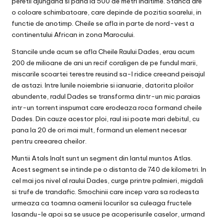
peretii ajungand si pana la 500 de metri inaltime. Stanca are
o coloare schimbatoare, care depinde de pozitia soarelui, in
functie de anotimp. Cheile se afla in parte de nord-vest a
continentului African in zona Marocului.
Stancile unde acum se afla Cheile Raului Dades, erau acum
200 de milioane de ani un recif coraligen de pe fundul marii,
miscarile scoartei terestre reusind sa-l ridice creeand peisajul
de astazi. Intre lunile noiembrie si ianuarie, datorita ploilor
abundente, radul Dades se transforma dintr-un mic paraias
intr-un torrent inspumat care erodeaza roca formand cheile
Dades. Din cauze acestor ploi, raul isi poate mari debitul, cu
pana la 20 de ori mai mult, formand un element necesar
pentru creearea cheilor.
Muntii Atals Inalt sunt un segment din lantul muntos Atlas.
Acest segment se intinde pe o distanta de 740 de kilometri. In
cel mai jos nivel al raului Dades, curge printre palmieri, migdali
si trufe de trandafic. Smochinii care incep vara sa rodeasta
urmeaza ca toamna oamenii locurilor sa culeaga fructele
lasandu-le apoi sa se usuce pe acoperisurile caselor, urmand