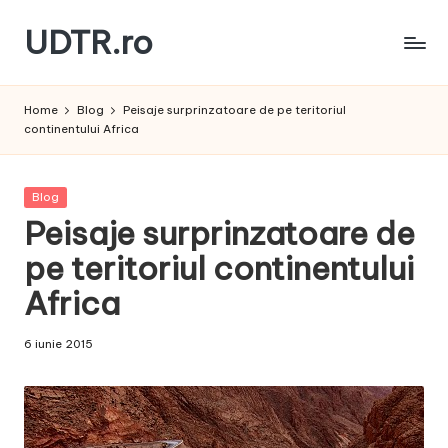
UDTR.ro
Skip
to
Unde
content
dorul
Home
Blog
Peisaje surprinzatoare de pe teritoriul
te
continentului Africa
rascoleste...
Posted
Blog
in
Peisaje surprinzatoare de
pe teritoriul continentului
Africa
6 iunie 2015