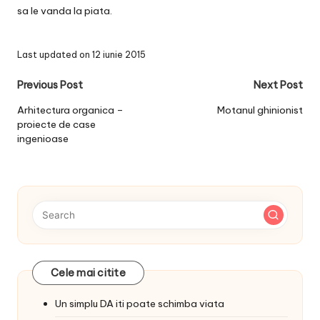
sa le vanda la piata.
Last updated on 12 iunie 2015
Post
Previous Post
Next Post
navigation
Arhitectura organica –
Motanul ghinionist
proiecte de case
ingenioase
Cele mai citite
Un simplu DA iti poate schimba viata