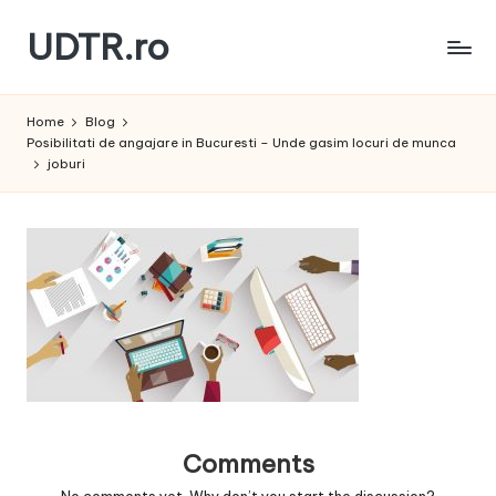
UDTR.ro
Skip
to
Unde
content
dorul
Home
Blog
te
Posibilitati de angajare in Bucuresti – Unde gasim locuri de munca
rascoleste...
joburi
Comments
No comments yet. Why don’t you start the discussion?