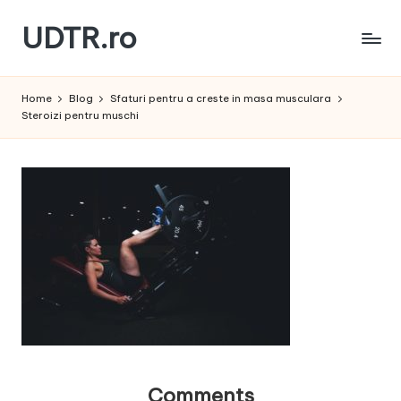
UDTR.ro
Skip
to
Unde
content
dorul
Home
Blog
Sfaturi pentru a creste in masa musculara
te
Steroizi pentru muschi
rascoleste...
Comments