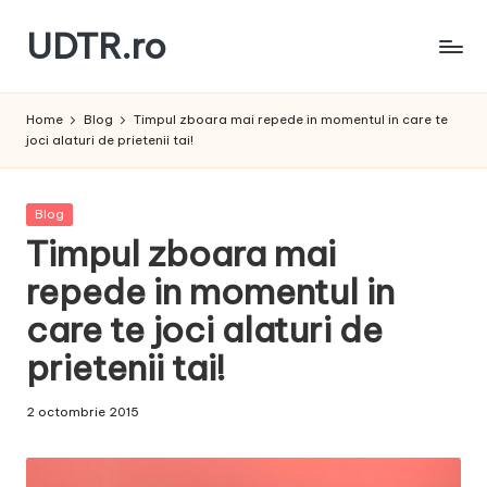
UDTR.ro
Skip
to
Unde
content
dorul
Home
Blog
Timpul zboara mai repede in momentul in care te
te
joci alaturi de prietenii tai!
rascoleste...
Posted
Blog
in
Timpul zboara mai
repede in momentul in
care te joci alaturi de
prietenii tai!
2 octombrie 2015