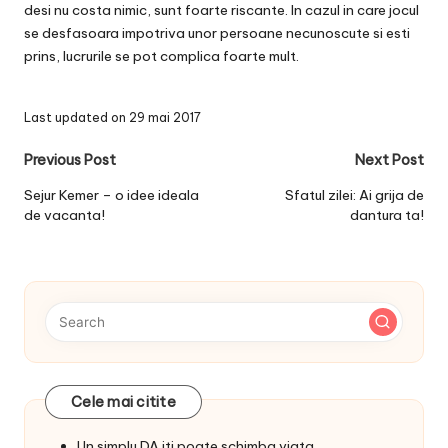
desi nu costa nimic, sunt foarte riscante. In cazul in care jocul
se desfasoara impotriva unor persoane necunoscute si esti
prins, lucrurile se pot complica foarte mult.
Last updated on 29 mai 2017
Post
Previous Post
Next Post
navigation
Sejur Kemer – o idee ideala
Sfatul zilei: Ai grija de
de vacanta!
dantura ta!
Cele mai citite
Un simplu DA iti poate schimba viata