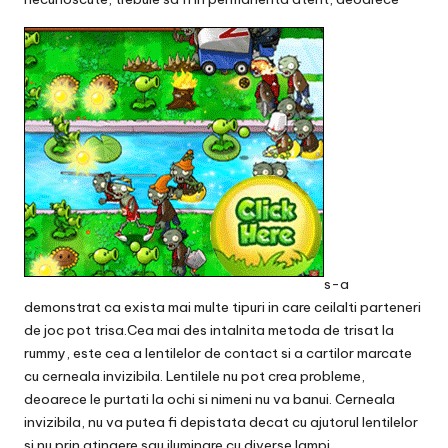
s-a
demonstrat ca exista mai multe tipuri in care ceilalti parteneri
de joc pot trisa.Cea mai des intalnita metoda de trisat la
rummy, este cea a lentilelor de contact si a cartilor marcate
cu cerneala invizibila. Lentilele nu pot crea probleme,
deoarece le purtati la ochi si nimeni nu va banui. Cerneala
invizibila, nu va putea fi depistata decat cu ajutorul lentilelor
si nu prin atingere sau iluminare cu diverse lampi.