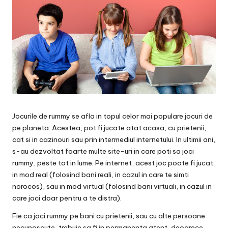
Jocurile de rummy se afla in topul celor mai populare jocuri de
pe planeta. Acestea, pot fi jucate atat acasa, cu prietenii,
cat si in cazinouri sau prin intermediul internetului. In ultimii ani,
s-au dezvoltat foarte multe site-uri in care poti sa joci
rummy, peste tot in lume. Pe internet, acest joc poate fi jucat
in mod real (folosind bani reali, in cazul in care te simti
norocos), sau in mod virtual (folosind bani virtuali, in cazul in
care joci doar pentru a te distra).
Fie ca joci rummy pe bani cu prietenii, sau cu alte persoane
necunoscute, trebuie sa fi in permanenta atent, deoarece