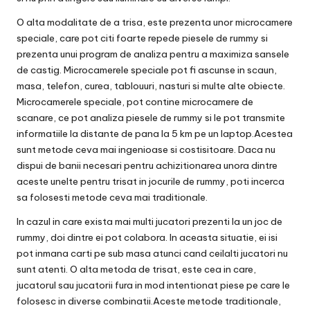
O alta modalitate de a trisa, este prezenta unor microcamere
speciale, care pot citi foarte repede piesele de rummy si
prezenta unui program de analiza pentru a maximiza sansele
de castig. Microcamerele speciale pot fi ascunse in scaun,
masa, telefon, curea, tablouuri, nasturi si multe alte obiecte.
Microcamerele speciale, pot contine microcamere de
scanare, ce pot analiza piesele de rummy si le pot transmite
informatiile la distante de pana la 5 km pe un laptop.Acestea
sunt metode ceva mai ingenioase si costisitoare. Daca nu
dispui de banii necesari pentru achizitionarea unora dintre
aceste unelte pentru trisat in jocurile de rummy, poti incerca
sa folosesti metode ceva mai traditionale.
In cazul in care exista mai multi jucatori prezenti la un joc de
rummy, doi dintre ei pot colabora. In aceasta situatie, ei isi
pot inmana carti pe sub masa atunci cand ceilalti jucatori nu
sunt atenti. O alta metoda de trisat, este cea in care,
jucatorul sau jucatorii fura in mod intentionat piese pe care le
folosesc in diverse combinatii.Aceste metode traditionale,