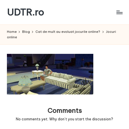
UDTR.ro
Skip
to
Unde
content
dorul
Home
Blog
Cat de mult au evoluat jocurile online?
Jocuri
te
online
rascoleste...
Comments
No comments yet. Why don’t you start the discussion?