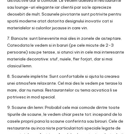
distractive dar si comode. Le vedem adesea in restaurante
sau lounge-uri elegante iar clientii par sa le aprecieze
deosebit de mult. Scaunele pivotante sunt potrivite pentru
spatii moderne atat datorita designului inovativ cat si
materialelor si culorilor jucause in care vin.
7. Bancute: sunt binevenite mai ales in zonele de asteptare.
Cateodata le vedem si in baruri (pe cele micute de 2-3
persoane) sau pe terase, si atunci vin in cele mai interesante
materiale decorative: stuf, nuiele, fier forjat, dar si mai
clasicul lemn.
8. Scaunele impletite: Sunt confortabile si ajuta la crearea
unei atmosfere relaxante. Cel mai des le vedem pe terase la
mare, dar nu numai. Restaurantelor cu tema acvatica li se
potrivesc in mod special.
9. Scaune din lemn: Probabil cele mai comode dintre toate
tipurile de scaune, le vedem chiar peste tot: incepand de la
casele proprii pana la scaune conferinta sau birouri. Cele de
restaurante au inca niste particularitati speciale legate de