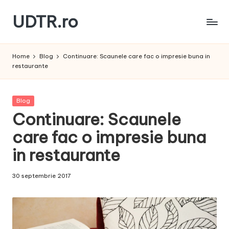
UDTR.ro
Skip
to
Unde
content
dorul
Home
Blog
Continuare: Scaunele care fac o impresie buna in
te
restaurante
rascoleste...
Posted
Blog
in
Continuare: Scaunele
care fac o impresie buna
in restaurante
30 septembrie 2017