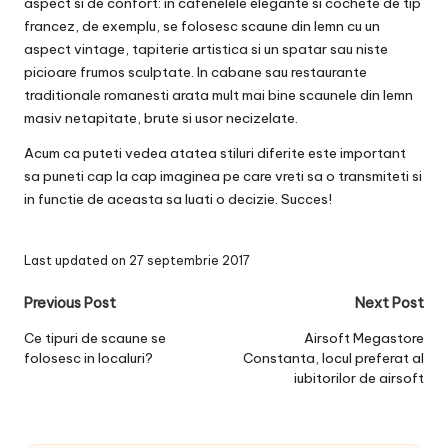
aspect si de confort: in cafenelele elegante si cochete de tip
francez, de exemplu, se folosesc scaune din lemn cu un
aspect vintage, tapiterie artistica si un spatar sau niste
picioare frumos sculptate. In cabane sau restaurante
traditionale romanesti arata mult mai bine scaunele din lemn
masiv netapitate, brute si usor necizelate.
Acum ca puteti vedea atatea stiluri diferite este important
sa puneti cap la cap imaginea pe care vreti sa o transmiteti si
in functie de aceasta sa luati o decizie. Succes!
Last updated on 27 septembrie 2017
Post
Previous Post
Next Post
navigation
Ce tipuri de scaune se
Airsoft Megastore
folosesc in localuri?
Constanta, locul preferat al
iubitorilor de airsoft