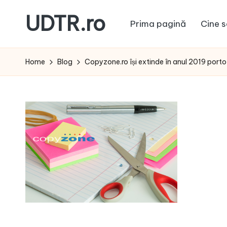
UDTR.ro
Prima pagină
Cine s
Skip
to
Unde
content
dorul
Home
Blog
Copyzone.ro își extinde în anul 2019 portof
te
rascoleste...